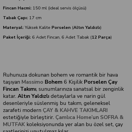
Fincan Hacmi:
150 ml (ideal servis ölçüsü)
Tabak Çapı:
17 cm
Materyal:
Yüksek Kalite
Porselen
(
Altın Yaldızlı
)
Paket İçeriği:
6 Adet Fincan, 6 Adet Tabak (
12 Parça
)
Ruhunuza dokunan bohem ve romantik bir hava
taşıyan
Massimo
Bohem
6 Kişilik
Porselen Çay
Fincan Takımı
, sunumlarınıza sanatsal bir zenginlik
katar.
Altın Yaldızlı
detaylarla ve narin gül
desenleriyle süslenmiş bu takım, geleneksel
zarafeti modern
ÇAY & KAHVE TAKIMLARI
estetiğiyle birleştirir.
Çamlıca Home
’un
SOFRA &
MUTFAK
koleksiyonunda yer alan bu özel set, çay
saatlerinizi unutulmaz kılar.