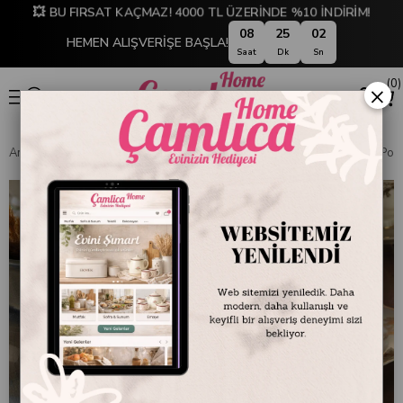
💥 BU FIRSAT KAÇMAZ! 4000 TL ÜZERİNDE %10 İNDİRİM!
08
25
01
HEMEN ALIŞVERİŞE BAŞLA!
Saat
Dk
Sn
0
×
Anasayfa
SOFRA & MUTFAK
ÇAY & KAHVE TAKIMLARI
Bohem Porse