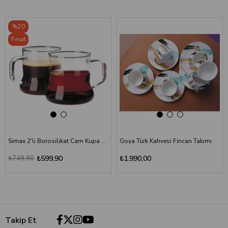
‹
›
‹
›
%20
Fırsat
Ürünü
Simax 2'li Borosilikat Cam Kupa Seti - 250 ml
Goya Türk Kahvesi Fincan Takımı
₺749,90
₺599,90
₺1.990,00
Takip Et