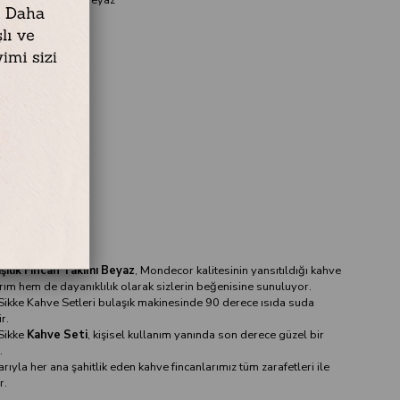
n
ı 80 ml
ı tabağı
şilik Fincan Takımı Beyaz
, Mondecor kalitesinin yansıtıldığı kahve
rım hem de dayanıklılık olarak sizlerin beğenisine sunuluyor.
ikke Kahve Setleri bulaşık makinesinde 90 derece ısıda suda
ir.
Sikke
Kahve Seti
, kişisel kullanım yanında son derece güzel bir
.
rıyla her ana şahitlik eden kahve fincanlarımız tüm zarafetleri ile
r.