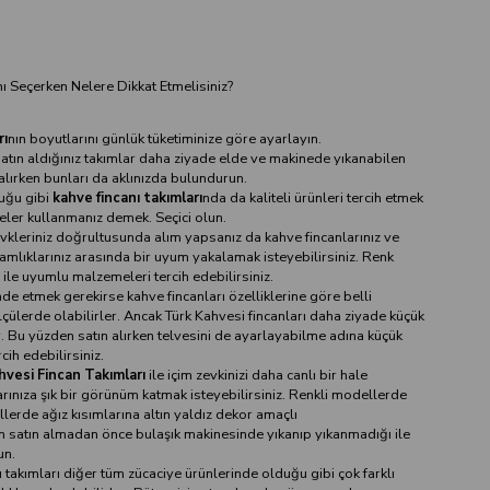
ı Seçerken Nelere Dikkat Etmelisiniz?
rı
nın boyutlarını günlük tüketiminize göre ayarlayın.
atın aldığınız takımlar daha ziyade elde ve makinede yıkanabilen
alırken bunları da aklınızda bulundurun.
uğu gibi
kahve fincanı takımları
nda da kaliteli ürünleri tercih etmek
eler kullanmanız demek. Seçici olun.
vkleriniz doğrultusunda alım yapsanız da kahve fincanlarınız ve
amlıklarınız arasında bir uyum yakalamak isteyebilirsiniz. Renk
ı ile uyumlu malzemeleri tercih edebilirsiniz.
ade etmek gerekirse kahve fincanları özelliklerine göre belli
çülerde olabilirler. Ancak Türk Kahvesi fincanları daha ziyade küçük
r. Bu yüzden satın alırken telvesini de ayarlayabilme adına küçük
cih edebilirsiniz.
hvesi Fincan Takımları
ile içim zevkinizi daha canlı bir hale
rınıza şık bir görünüm katmak isteyebilirsiniz. Renkli modellerde
erde ağız kısımlarına altın yaldız dekor amaçlı
en satın almadan önce bulaşık makinesinde yıkanıp yıkanmadığı ile
un.
ı takımları diğer tüm zücaciye ürünlerinde olduğu gibi çok farklı