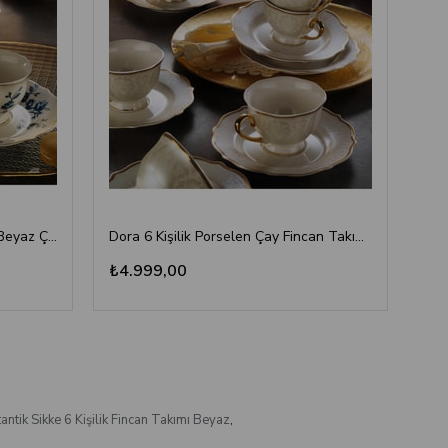
Lena Altın Detaylı 6 Kişilik Mavi Beyaz Çay Fincan Takımı
Dora 6 Kişilik Porselen Çay Fincan Takımı 12 Parça
₺4.999,00
₺4
ntik Sikke 6 Kişilik Fincan Takımı Beyaz
,