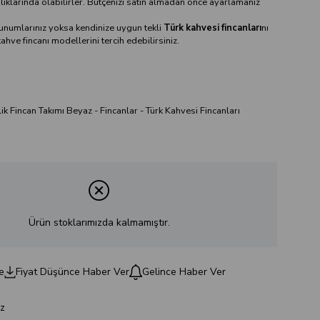
lıklarında olabilirler. Bütçenizi satın almadan önce ayarlamanız
sunumlarınız yoksa kendinize uygun tekli
Türk kahvesi fincanları
nı
hve fincanı modellerini tercih edebilirsiniz.
lik Fincan Takımı Beyaz - Fincanlar - Türk Kahvesi Fincanları
Ürün stoklarımızda kalmamıştır.
e
Fiyat Düşünce Haber Ver
Gelince Haber Ver
z