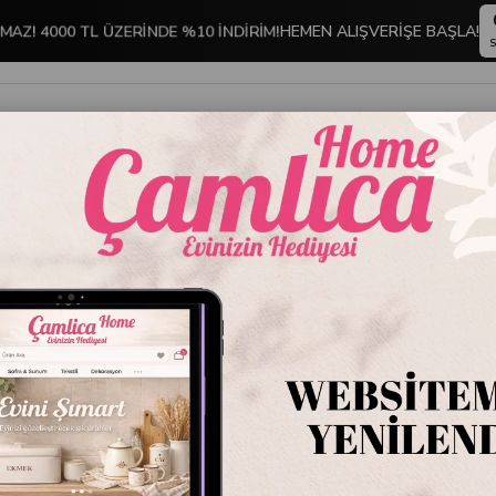
MAZ! 4000 TL ÜZERİNDE %10 İNDİRİM!
HEMEN ALIŞVERİŞE BAŞLA!
S
İNDİRİMLİ ÜRÜNLER
DEKORASYON
TABLO KOLEKSİYONU
 Sikke 6 Kişilik Fincan Takımı Beyaz
Otantik 
Takımı 
Stok Kodu
GNY
Marka
:
Mondeco
Otantik Sikke 6 Kiş