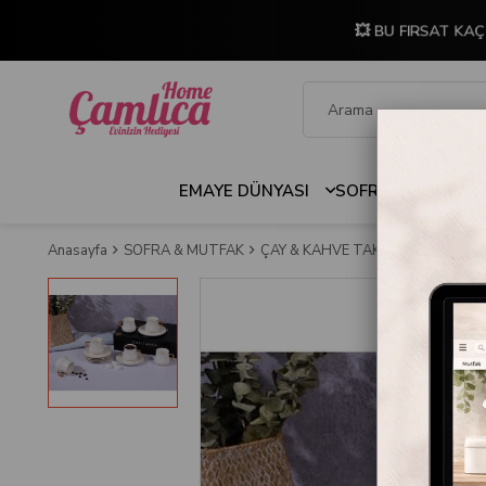
💥 BU FIRSAT KAÇ
EMAYE DÜNYASI
SOFRA & MUTFAK
Anasayfa
SOFRA & MUTFAK
ÇAY & KAHVE TAKIMLARI
Otantik