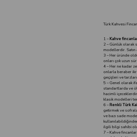
Türk Kahvesi Fincan
1 –
Kahve fincanla
2 – Günlük olarak s
modellerdir. Satın 
3 – Her üründe old
onları çok uzun sür
4 – Her ne kadar ze
onlarla beraber ikr
geçişleri ve tarzlar
5 – Genel olarak if
standartlarda ve öl
hacimli içeceklerdi
klasik modelleri ter
6 –
Renkli Türk Ka
getirmek ve sofrala
ve bazı sade modell
kullanılabildiğind
ilgili bilgi sahibi ol
7 – Kahve fincanlar