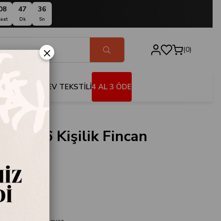
08
47
35
aat
Dk
Sn
×
0
BANYO
EV TEKSTİLİ
4 AL 3 ÖDE
Sikke 6 Kişilik Fincan
Beyaz
034
r
ilik Fincan Takımı Beyaz