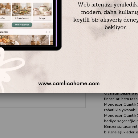
Materyal: Porsele
Hacim: 80 ml
Renk: Beyaz
Paket içeriği:
6 adet kahve fincan
6 adet kahve fincan
Otantik Sikke 6 Ki
fincanları hem tasa
Mondecor Otantik S
rahatlıkla yıkanabil
Mondecor Otantik 
hediye seçeneğidir
Benzersiz tasarımla
bizlere eşlik ederle