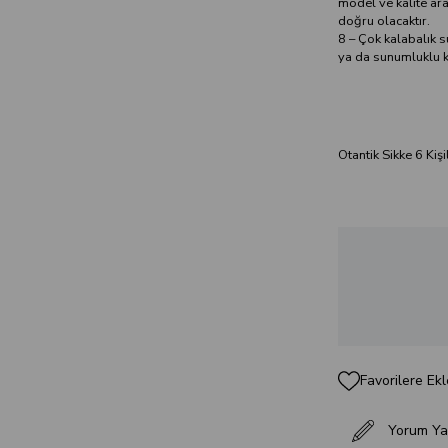
model ve kalite ara
doğru olacaktır.
8 – Çok kalabalık 
ya da sunumluklu ka
Otantik Sikke 6 Kişi
Favorilere Ekl
Yorum Ya