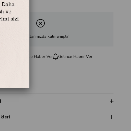
Ürün stoklarımızda kalmamıştır.
e
Fiyat Düşünce Haber Ver
Gelince Haber Ver
z
i
leri