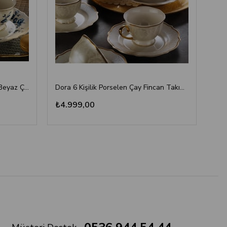
Lena Altın Detaylı 6 Kişilik Mavi Beyaz Çay Fincan Takımı
Dora 6 Kişilik Porselen Çay Fincan Takımı 12 Parça
₺4.999,00
₺4