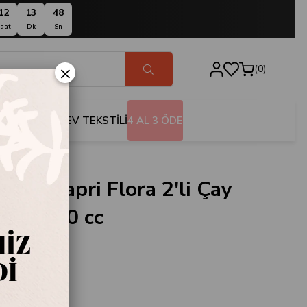
12
13
47
aat
Dk
Sn
×
0
BANYO
EV TEKSTİLİ
4 AL 3 ÖDE
Moor Capri Flora 2'li Çay
Seti 220 cc
.119765
oor