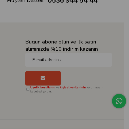
0536 944 54 44
Müşteri Destek
Bugün abone olun ve ilk satın
alımınızda %10 indirim kazanın
Üyelik koşullarını
ve
kişisel verilerimin
korunmasını
kabul ediyorum.