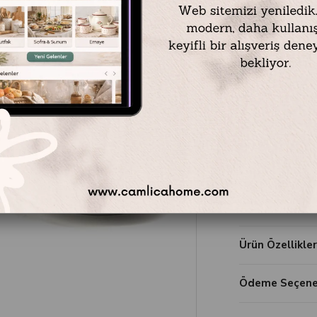
₺1.699,90
Favorilere Ekl
Yorum Ya
Ürün Özellikler
Ödeme Seçenek