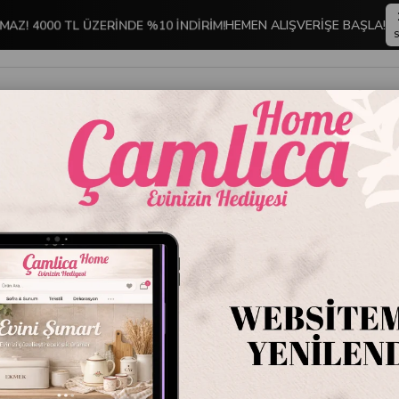
MAZ! 4000 TL ÜZERİNDE %10 İNDİRİM!
HEMEN ALIŞVERİŞE BAŞLA!
S
İNDİRİMLİ ÜRÜNLER
DEKORASYON
TABLO KOLEKSİYONU
 Moor Capri Flora 2'li Çay Fincanı Seti 220 cc
Mikasa 
Fincanı 
Stok Kodu
P388
Marka
:
Mikasa M