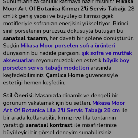
Sunumlarınıza canlılık katmaya hazır mısınız?
Mikasa
Moor Art Of Botanica Kırmızı 2'li Servis Tabağı
, 28
cm’lik geniş yapısı ve büyüleyici kırmızı çiçek
motifleriyle sofranızın enerjisini yükseltiyor. Birinci
sınıf porselenin pürüzsüz dokusuyla buluşan bu
sanatsal tasarım
, her daveti bir şölene dönüştürür.
Seçkin
Mikasa Moor porselen sofra ürünleri
dünyasının bu nadide parçasını,
şık sofra ve mutfak
aksesuarları
reyonumuzdaki en estetik
büyük boy
porselen servis tabağı modelleri
arasında
keşfedebilirsiniz.
Çamlıca Home
güvencesiyle
estetiği hemen keşfedin.
Stil Önerisi:
Masanızda dinamik ve dengeli bir
görünüm yakalamak için bu setleri,
Mikasa Moor
Art Of Botanica Lila 2'li Servis Tabağı 28 cm
ile
bir arada kullanabilir; kırmızı ve lila tonlarının
yarattığı
sanatsal kontrast
ile misafirlerinize
büyüleyici bir görsel deneyim sunabilirsiniz.