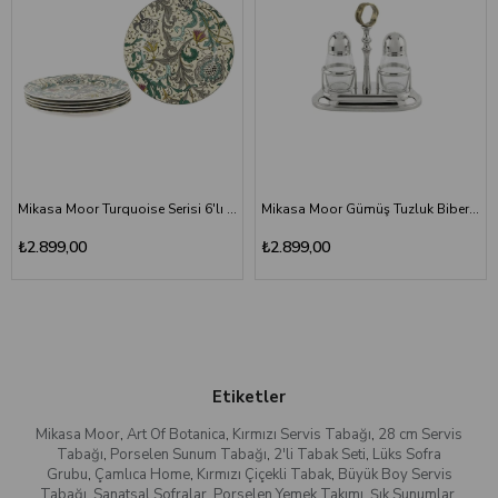
Mikasa Moor Turquoise Serisi 6'lı Porselen Servis Tabağı 27 cm - Luxury Yemek Tabağı Seti
Mikasa Moor Gümüş Tuzluk Biberlik Seti 17x9x16 cm - Lüks Masaüstü Baharat Seti
₺2.899,00
₺2.899,00
Etiketler
Mikasa Moor
,
Art Of Botanica
,
Kırmızı Servis Tabağı
,
28 cm Servis
Tabağı
,
Porselen Sunum Tabağı
,
2'li Tabak Seti
,
Lüks Sofra
Grubu
,
Çamlıca Home
,
Kırmızı Çiçekli Tabak
,
Büyük Boy Servis
Tabağı
,
Sanatsal Sofralar
,
Porselen Yemek Takımı
,
Şık Sunumlar
,