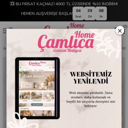
💥 BU FIRSAT KAÇMAZ! 4000 TL ÜZERİNDE %10 İNDİRİM!
04
39
07
HEMEN ALIŞVERİŞE BAŞLA!
Saat
Dk
Sn
0
×
Anasayfa
SOFRA & MUTFAK
SOFRA & SERVİS
Servis Kapları ve M