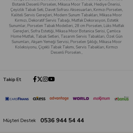
Botanik Desenli Porselen
,
Mikasa Moor Tabak
,
Hediye Önerisi
,
Çeyizlik Tabak Seti
,
Davet Sofrası Aksesuarları
,
Kırmızı Porselen
,
Kaliteli Servis Gereçleri
,
Modern Sunum Tabakları
,
Mikasa Moor
Kırmızı
,
Dekoratif Servis Tabağı
,
Mutfak Dekorasyon
,
Estetik
Sunumlar
,
Porselen Tabak Modelleri
,
28 cm Porselen
,
Lüks Mutfak
Gereçleri
,
Sofra Estetiği
,
Mikasa Moor Botanica Serisi
,
Çamlıca
Home Mutfak
,
Tabak Setleri
,
Tasarım Servis Tabakları
,
Özel Gün
Sunumları
,
Akşam Yemeği Servisi
,
Porselen Şıklığı
,
Mikasa Moor
Koleksiyonu
,
Çiçekli Tabak Takımı
,
Servis Tabakları
,
Kırmızı
Desenli Porselen.
,
Takip Et
0536 944 54 44
Müşteri Destek