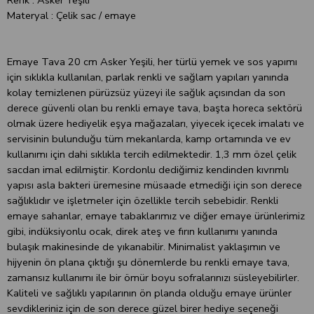
Materyal : Çelik sac / emaye
Emaye Tava 20 cm Asker Yeşili, her türlü yemek ve sos yapımı
için sıklıkla kullanılan, parlak renkli ve sağlam yapıları yanında
kolay temizlenen pürüzsüz yüzeyi ile sağlık açısından da son
derece güvenli olan bu renkli emaye tava, başta horeca sektörü
olmak üzere hediyelik eşya mağazaları, yiyecek içecek imalatı ve
servisinin bulunduğu tüm mekanlarda, kamp ortamında ve ev
kullanımı için dahi sıklıkla tercih edilmektedir. 1,3 mm özel çelik
sacdan imal edilmiştir. Kordonlu dediğimiz kendinden kıvrımlı
yapısı asla bakteri üremesine müsaade etmediği için son derece
sağlıklıdır ve işletmeler için özellikle tercih sebebidir. Renkli
emaye sahanlar, emaye tabaklarımız ve diğer emaye ürünlerimiz
gibi, indüksiyonlu ocak, direk ateş ve fırın kullanımı yanında
bulaşık makinesinde de yıkanabilir. Minimalist yaklaşımın ve
hijyenin ön plana çıktığı şu dönemlerde bu renkli emaye tava,
zamansız kullanımı ile bir ömür boyu sofralarınızı süsleyebilirler.
Kaliteli ve sağlıklı yapılarının ön planda olduğu emaye ürünler
sevdikleriniz için de son derece güzel birer hediye seçeneği