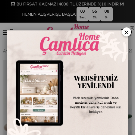
💥 BU FIRSAT KAÇMAZ! 4000 TL ÜZERİNDE %10 İNDİRİM!
03
55
07
HEMEN ALIŞVERİŞE BAŞLA!
Saat
Dk
Sn
0
×
Anasayfa
MUTFAK
Emaye Ürünler
Pişirme Grubu
Emaye Tava 20 c