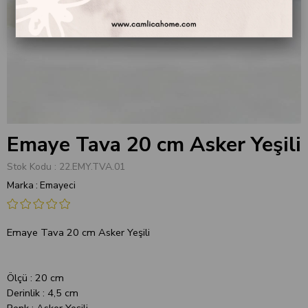
Emaye Tava 20 cm Asker Yeşili
Stok Kodu
22.EMY.TVA.01
Marka
:
Emayeci
Emaye Tava 20 cm Asker Yeşili
Ölçü : 20 cm
Derinlik : 4,5 cm
Renk : Asker Yeşili