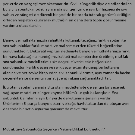
yerlerde en vazgeçilmez aksesuarıdır. Sıvılı süngerlik diye de adlandırılan
bu sıvı sabunluk modeli aynı anda sünger için de ayrı bir haznesi ile sıvı
sabun ve süngeri de düzenli bir şekilde bir arada tutarak görüntü kirliliğini
ortadan nispeten kaldırarak mutfağınızın daha derli toplu görünmesine
yardımcı olacaklardır.
Banyo ve mutfaklarınızda rahatlıkla kullanabileceğiniz farklı yapıları ile
sıvı sabunluklar farklı model ve malzemelerden tüketici beğenilerine
sunulmaktadır. Dekoratif yapıları nedeniyle banyo ve mutfaklarınıza farklı
bir hava katacağına inandığımız kaliteli malzemelerden üretilmiş
mutfak
sıvı sabunluk modelleri
miz siz değerli tüketicilerin beğenisine
sunulmuştur. Farklı desen ve renk seçenekleri ile geniş bir kullanım
alanına ve her zevke hitap eden sıvı sabunluklarımız, aynı zamanda hacim
seçenekleri ile de zengin bir alışveriş imkanı sağlamaktadırlar.
İkili olan yapıları yanında 3’lü olan modelleriyle de zengin bir seçenek
sağlayan modeller sünger koyma bölümü ile çok kullanışlıdır. Sıvı
sabunluk kısımlarını ayrı bir yerde de kullanma şansınız vardır.
Ürünlerimiz 5 parça banyo setleri ve kağıt havluluklardan da oluşan aynı
desende bir set oluşturma şansınız da mevcuttur.
Mutfak Sıvı Sabunluğu Seçerken Nelere Dikkat Edilmelidir?