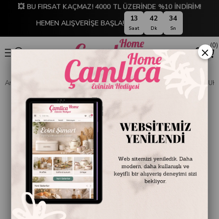
💥 BU FIRSAT KAÇMAZ! 4000 TL ÜZERİNDE %10 İNDİRİM!
13
42
33
HEMEN ALIŞVERİŞE BAŞLA!
Saat
Dk
Sn
0
×
Anasayfa
SOFRA & MUTFAK
SAKLAMA & DÜZENLEME
SABUNLUK