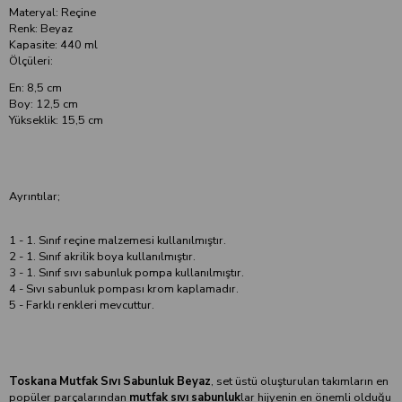
Materyal: Reçine
Renk: Beyaz
Kapasite: 440 ml
Ölçüleri:
En: 8,5 cm
Boy: 12,5 cm
Yükseklik: 15,5 cm
Ayrıntılar;
1 - 1. Sınıf reçine malzemesi kullanılmıştır.
2 - 1. Sınıf akrilik boya kullanılmıştır.
3 - 1. Sınıf sıvı sabunluk pompa kullanılmıştır.
4 - Sıvı sabunluk pompası krom kaplamadır.
5 - Farklı renkleri mevcuttur.
Toskana Mutfak Sıvı Sabunluk Beyaz
, set üstü oluşturulan takımların en
popüler parçalarından
mutfak sıvı sabunluk
lar hijyenin en önemli olduğu