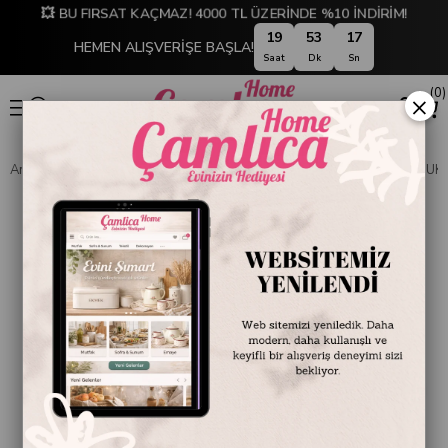
💥 BU FIRSAT KAÇMAZ! 4000 TL ÜZERİNDE %10 İNDİRİM!
19
53
16
HEMEN ALIŞVERİŞE BAŞLA!
Saat
Dk
Sn
0
×
Anasayfa
SOFRA & MUTFAK
SAKLAMA & DÜZENLEME
SABUNLUK