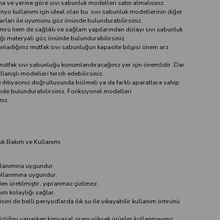
a ve yerine göre sıvı sabunluk modelleri satın almalısınız.
nyo kullanımı için ideal olan bu sıvı sabunluk modellerinin diğer
rları ile uyumunu göz önünde bulundurabilirsiniz.
mrü hem de sağlıklı ve sağlam yapılarından dolayı sıvı sabunluk
ğı materyali göz önünde bulundurabilirsiniz.
anladığınız mutfak sıvı sabunluğun kapasite bilgisi önem arz
 mutfak sıvı sabunluğu konumlandıracağınız yer için önemlidir. Dar
llanışlı modelleri tercih edebilirsiniz.
e ihtiyacınız doğrultusunda bölmeli ya da farklı aparatlara sahip
de bulundurabilirsiniz. Fonksiyonel modelleri
niz.
uk Bakım ve Kullanımı
ullanımına uygundur.
kullanımına uygundur.
n üretilmiştir, yıpranmaz çizilmez.
nım kolaylığı sağlar.
ini de belli periyodlarda ılık su ile yıkayabilir kullanım ömrünü
zliğini yaparken kimyasal oranı yüksek ürünler kullanmayınız.