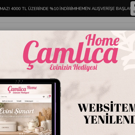
MAZ! 4000 TL ÜZERİNDE %10 İNDİRİM!
HEMEN ALIŞVERİŞE BAŞLA!
S
İNDİRİMLİ ÜRÜNLER
DEKORASYON
TABLO KOLEKSİYONU
LUK
Toskana Mutfak Sıvı Sabunluk Bej
Toskana
Stok Kodu
M-E5
Marka
:
Primanov
Toskana Mutfak Sıv