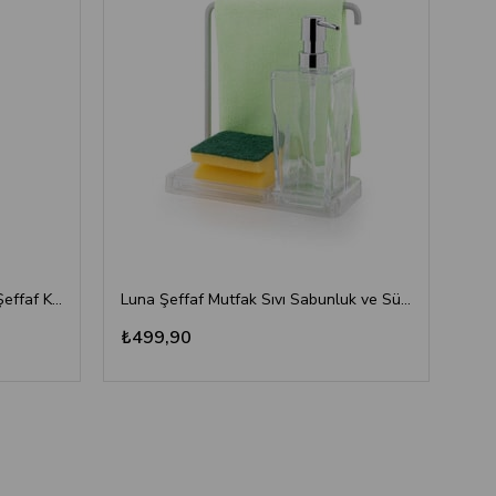
Viva 2'li Sıvı Sabunluk Süngerli Şeffaf Krom
Luna Şeffaf Mutfak Sıvı Sabunluk ve Süngerlik Seti
Pir
₺499,90
₺99