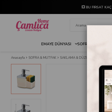
💥 BU FIRSAT KAÇ
EMAYE DÜNYASI
SOFRA & MUTFAK
Anasayfa
SOFRA & MUTFAK
SAKLAMA & DÜZENLEME
SABUN