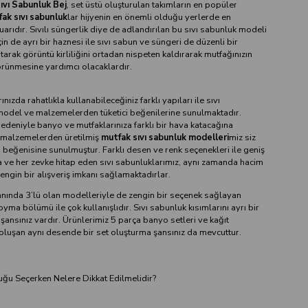
vı Sabunluk Bej
, set üstü oluşturulan takımların en popüler
ak sıvı sabunluk
lar hijyenin en önemli olduğu yerlerde en
rıdır. Sıvılı süngerlik diye de adlandırılan bu sıvı sabunluk modeli
in de ayrı bir haznesi ile sıvı sabun ve süngeri de düzenli bir
utarak görüntü kirliliğini ortadan nispeten kaldırarak mutfağınızın
örünmesine yardımcı olacaklardır.
ızda rahatlıkla kullanabileceğiniz farklı yapıları ile sıvı
 model ve malzemelerden tüketici beğenilerine sunulmaktadır.
nedeniyle banyo ve mutfaklarınıza farklı bir hava katacağına
li malzemelerden üretilmiş
mutfak sıvı sabunluk modelleri
miz siz
in beğenisine sunulmuştur. Farklı desen ve renk seçenekleri ile geniş
a ve her zevke hitap eden sıvı sabunluklarımız, aynı zamanda hacim
zengin bir alışveriş imkanı sağlamaktadırlar.
 yanında 3’lü olan modelleriyle de zengin bir seçenek sağlayan
ma bölümü ile çok kullanışlıdır. Sıvı sabunluk kısımlarını ayrı bir
ansınız vardır. Ürünlerimiz 5 parça banyo setleri ve kağıt
oluşan aynı desende bir set oluşturma şansınız da mevcuttur.
uğu Seçerken Nelere Dikkat Edilmelidir?