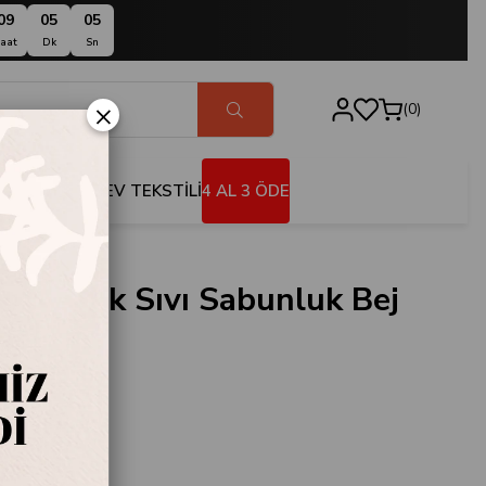
09
05
04
aat
Dk
Sn
×
0
BANYO
EV TEKSTİLİ
4 AL 3 ÖDE
 Mutfak Sıvı Sabunluk Bej
1-09
a
ı Sabunluk Bej