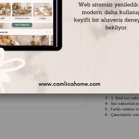
Materyal: Plastik
Renk: Bej
Kapasite: 440 ml
Ölçüleri:
Boy 12,5 cm En 8,5
Ayrıntılar;
1 - 1. Sınıf reçine 
2 - 1. Sınıf akrilik 
3 - 1. Sınıf sıvı sa
4 - Sıvı sabunluk 
5 - Farklı renkleri 
6 - Çıkarılabilir s