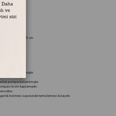
 cm Yükseklik 15,5 cm
malzemesi kullanılmıştır.
boya kullanılmıştır.
bunluk pompa kullanılmıştır.
pompası krom kaplamadır.
mevcuttur.
üngerlik bölmesi sayesinde temizlemesi kolaydır.