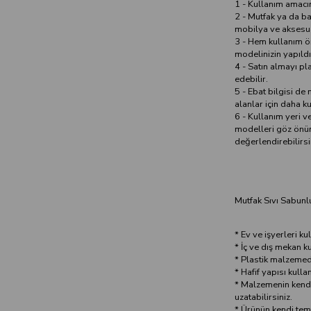
1 - Kullanım amacın
2 - Mutfak ya da ba
mobilya ve aksesua
3 - Hem kullanım ö
modelinizin yapıldı
4 - Satın almayı pl
edebilir.
5 - Ebat bilgisi de
alanlar için daha ku
6 - Kullanım yeri v
modelleri göz önün
değerlendirebilirsi
Mutfak Sıvı Sabunl
* Ev ve işyerleri k
* İç ve dış mekan 
* Plastik malzemede
* Hafif yapısı kulla
* Malzemenin kendis
uzatabilirsiniz.
* Ürünün kendi temi