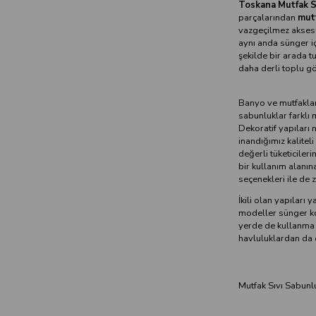
Toskana Mutfak Sı
parçalarından
mutf
vazgeçilmez aksesua
aynı anda sünger iç
şekilde bir arada t
daha derli toplu g
Banyo ve mutfakların
sabunluklar farklı
Dekoratif yapıları 
inandığımız kalite
değerli tüketiciler
bir kullanım alanın
seçenekleri ile de 
İkili olan yapıları
modeller sünger koy
yerde de kullanma ş
havluluklardan da 
Mutfak Sıvı Sabunl