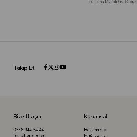
Toskana Mutfak Sıvı Sabunl
Takip Et
Bize Ulaşın
Kurumsal
0536 944 54 44
Hakkımızda
[email protected]
Mağazamız