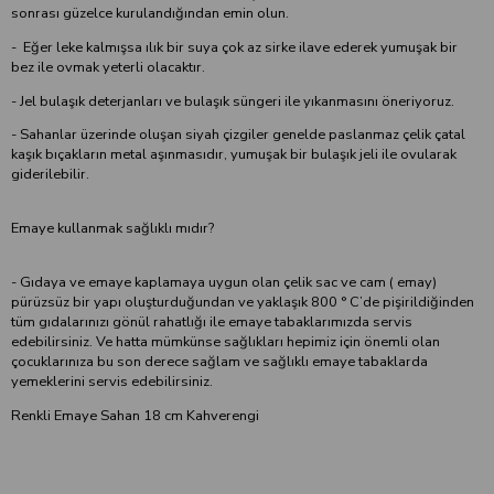
sonrası güzelce kurulandığından emin olun.
- Eğer leke kalmışsa ılık bir suya çok az sirke ilave ederek yumuşak bir
bez ile ovmak yeterli olacaktır.
- Jel bulaşık deterjanları ve bulaşık süngeri ile yıkanmasını öneriyoruz.
- Sahanlar üzerinde oluşan siyah çizgiler genelde paslanmaz çelik çatal
kaşık bıçakların metal aşınmasıdır, yumuşak bir bulaşık jeli ile ovularak
giderilebilir.
Emaye kullanmak sağlıklı mıdır?
- Gıdaya ve emaye kaplamaya uygun olan çelik sac ve cam ( emay)
pürüzsüz bir yapı oluşturduğundan ve yaklaşık 800 ° C’de pişirildiğinden
tüm gıdalarınızı gönül rahatlığı ile emaye tabaklarımızda servis
edebilirsiniz. Ve hatta mümkünse sağlıkları hepimiz için önemli olan
çocuklarınıza bu son derece sağlam ve sağlıklı emaye tabaklarda
yemeklerini servis edebilirsiniz.
Renkli Emaye Sahan 18 cm Kahverengi