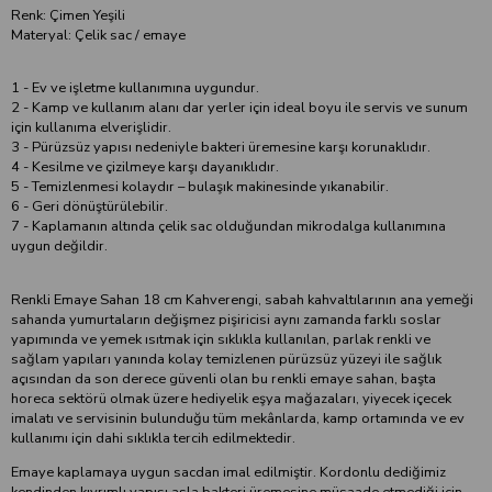
Renk: Çimen Yeşili
Materyal: Çelik sac / emaye
1 - Ev ve işletme kullanımına uygundur.
2 - Kamp ve kullanım alanı dar yerler için ideal boyu ile servis ve sunum
için kullanıma elverişlidir.
3 - Pürüzsüz yapısı nedeniyle bakteri üremesine karşı korunaklıdır.
4 - Kesilme ve çizilmeye karşı dayanıklıdır.
5 - Temizlenmesi kolaydır – bulaşık makinesinde yıkanabilir.
6 - Geri dönüştürülebilir.
7 - Kaplamanın altında çelik sac olduğundan mikrodalga kullanımına
uygun değildir.
Renkli Emaye Sahan 18 cm Kahverengi, sabah kahvaltılarının ana yemeği
sahanda yumurtaların değişmez pişiricisi aynı zamanda farklı soslar
yapımında ve yemek ısıtmak için sıklıkla kullanılan, parlak renkli ve
sağlam yapıları yanında kolay temizlenen pürüzsüz yüzeyi ile sağlık
açısından da son derece güvenli olan bu renkli emaye sahan, başta
horeca sektörü olmak üzere hediyelik eşya mağazaları, yiyecek içecek
imalatı ve servisinin bulunduğu tüm mekânlarda, kamp ortamında ve ev
kullanımı için dahi sıklıkla tercih edilmektedir.
Emaye kaplamaya uygun sacdan imal edilmiştir. Kordonlu dediğimiz
kendinden kıvrımlı yapısı asla bakteri üremesine müsaade etmediği için