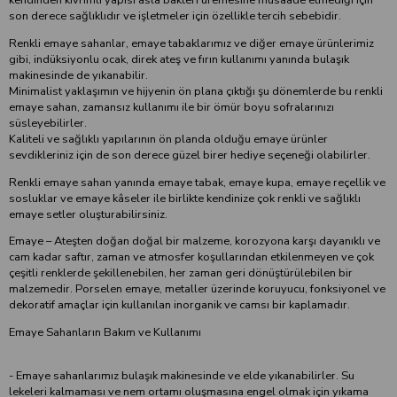
son derece sağlıklıdır ve işletmeler için özellikle tercih sebebidir.
Renkli emaye sahanlar, emaye tabaklarımız ve diğer emaye ürünlerimiz
gibi, indüksiyonlu ocak, direk ateş ve fırın kullanımı yanında bulaşık
makinesinde de yıkanabilir.
Minimalist yaklaşımın ve hijyenin ön plana çıktığı şu dönemlerde bu renkli
emaye sahan, zamansız kullanımı ile bir ömür boyu sofralarınızı
süsleyebilirler.
Kaliteli ve sağlıklı yapılarının ön planda olduğu emaye ürünler
sevdikleriniz için de son derece güzel birer hediye seçeneği olabilirler.
Renkli emaye sahan yanında emaye tabak, emaye kupa, emaye reçellik ve
sosluklar ve emaye kâseler ile birlikte kendinize çok renkli ve sağlıklı
emaye setler oluşturabilirsiniz.
Emaye – Ateşten doğan doğal bir malzeme, korozyona karşı dayanıklı ve
cam kadar saftır, zaman ve atmosfer koşullarından etkilenmeyen ve çok
çeşitli renklerde şekillenebilen, her zaman geri dönüştürülebilen bir
malzemedir. Porselen emaye, metaller üzerinde koruyucu, fonksiyonel ve
dekoratif amaçlar için kullanılan inorganik ve camsı bir kaplamadır.
Emaye Sahanların Bakım ve Kullanımı
- Emaye sahanlarımız bulaşık makinesinde ve elde yıkanabilirler. Su
lekeleri kalmaması ve nem ortamı oluşmasına engel olmak için yıkama