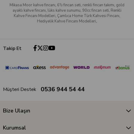
Mikasa Moor kahve fincanı
,
6'lı fincan seti
,
renkli fincan takımı
,
gold
ayaklı kahve fincanı
,
lüks kahve sunumu
,
90cc fincan seti
,
Renkli
Kahve Fincanı Modelleri
,
Çamlıca Home Türk Kahvesi Fincanı
,
Hediyelik Kahve Fincanı Modelleri
,
Takip Et
0536 944 54 44
Müşteri Destek
Bize Ulaşın
Kurumsal