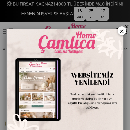
💥 BU FIRSAT KAÇMAZ! 4000 TL ÜZERİNDE %10 İNDİRİM!
13
25
16
HEMEN ALIŞVERİŞE BAŞLA!
Saat
Dk
Sn
0
×
Anasayfa
SOFRA & MUTFAK
ÇAY & KAHVE TAKIMLARI
Mikasa Moor