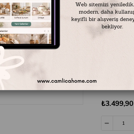
Mikasa Moor
porselenin sa
kahve ritüell
yeniden yor
90cc’lik for
bakteri oluşu
bu 6'lı set, 
motiflerini g
saatlerini bi
tasarım kahv
₺3.499,90