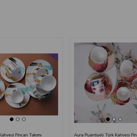
‹
›
‹
›
Kahvesi Fincan Takımı