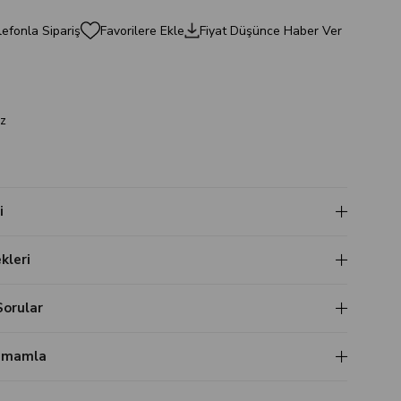
efonla Sipariş
Favorilere Ekle
Fiyat Düşünce Haber Ver
a
z
i
leri
Sorular
Tamamla