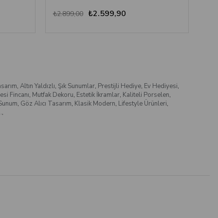
₺2.599,90
₺2.899,00
₺1.
sarım
,
Altın Yaldızlı
,
Şık Sunumlar
,
Prestijli Hediye
,
Ev Hediyesi
,
esi Fincanı
,
Mutfak Dekoru
,
Estetik İkramlar
,
Kaliteli Porselen
,
 Sunum
,
Göz Alıcı Tasarım
,
Klasik Modern
,
Lifestyle Ürünleri
,
.
,