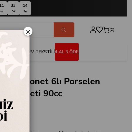
11
33
13
aat
Dk
Sn
×
0
BANYO
EV TEKSTİLİ
4 AL 3 ÖDE
Moor Monet 6lı Porselen
incan Seti 90cc
.116764
oor