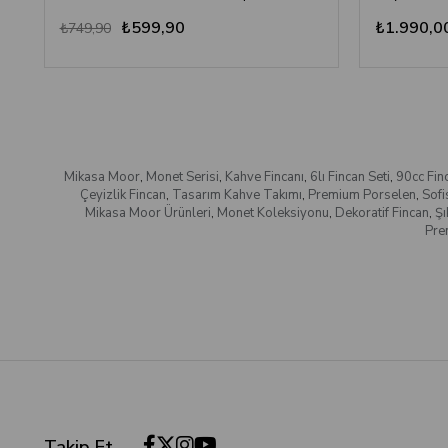
₺599,90
₺1.990,0
₺749,90
Mikasa Moor
,
Monet Serisi
,
Kahve Fincanı
,
6lı Fincan Seti
,
90cc Fin
Çeyizlik Fincan
,
Tasarım Kahve Takımı
,
Premium Porselen
,
Sofis
Mikasa Moor Ürünleri
,
Monet Koleksiyonu
,
Dekoratif Fincan
,
Şı
Pre
Takip Et