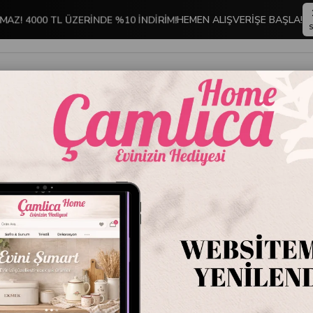
MAZ! 4000 TL ÜZERİNDE %10 İNDİRİM!
HEMEN ALIŞVERİŞE BAŞLA!
S
İNDİRİMLİ ÜRÜNLER
DEKORASYON
TABLO KOLEKSİYONU
 Moor Monet 6lı Porselen Kahve Fincan Seti 90cc
Mikasa 
Kahve F
Stok Kodu
P362
Marka
:
Mikasa M