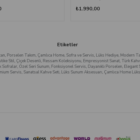
0
₺1.990,00
Etiketler
can
,
Porselen Takım
,
Çamlıca Home
,
Sofra ve Servis
,
Lüks Hediye
,
Modern Ta
tike Stil
,
Çiçek Desenli
,
Ressam Koleksiyonu
,
Empresyonist Sanat
,
Türk Kahv
k Sofralar
,
Özel Seri Sunum
,
Fonksiyonel Servis
,
Dayanıklı Porselen
,
Elegant
mium Servis
,
Sanatsal Kahve Seti
,
Lüks Sunum Aksesuarı
,
Çamlıca Home Lüks