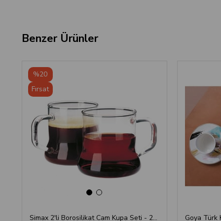
Benzer Ürünler
‹
›
%20
Fırsat
Ürünü
Simax 2'li Borosilikat Cam Kupa Seti - 250 ml
Goya Türk 