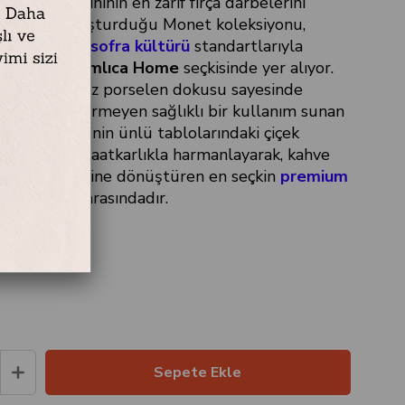
'un sanat tarihinin en zarif fırça darbelerini
flığıyla buluşturduğu Monet koleksiyonu,
erini
hijyenik sofra kültürü
standartlarıyla
umlayarak
Çamlıca Home
seçkisinde yer alıyor.
mu ve pürüzsüz porselen dokusu sayesinde
muna izin vermeyen sağlıklı bir kullanım sunan
Claude Monet’nin ünlü tablolarındaki çiçek
eleneksel zanaatkarlıkla harmanlayarak, kahve
r sanat ziyafetine dönüştüren en seçkin
premium
e takımları
arasındadır.