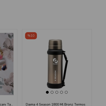
‹
›
%10
%
Aura Puantiyeli Türk Kahvesi Fincanı Takımı
Daıma 4 Season 1800 Ml Bronz Termos
Daı