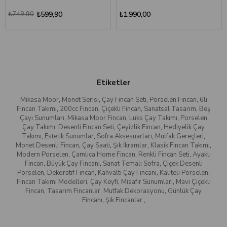
₺749,90
₺599,90
₺1.990,00
Etiketler
Mikasa Moor
,
Monet Serisi
,
Çay Fincan Seti
,
Porselen Fincan
,
6lı
Fincan Takımı
,
200cc Fincan
,
Çiçekli Fincan
,
Sanatsal Tasarım
,
Beş
Çayı Sunumları
,
Mikasa Moor Fincan
,
Lüks Çay Takımı
,
Porselen
Çay Takımı
,
Desenli Fincan Seti
,
Çeyizlik Fincan
,
Hediyelik Çay
Takımı
,
Estetik Sunumlar
,
Sofra Aksesuarları
,
Mutfak Gereçleri
,
Monet Desenli Fincan
,
Çay Saati
,
Şık İkramlar
,
Klasik Fincan Takımı
,
Modern Porselen
,
Çamlıca Home Fincan
,
Renkli Fincan Seti
,
Ayaklı
Fincan
,
Büyük Çay Fincanı
,
Sanat Temalı Sofra
,
Çiçek Desenli
Porselen
,
Dekoratif Fincan
,
Kahvaltı Çay Fincanı
,
Kaliteli Porselen
,
Fincan Takımı Modelleri
,
Çay Keyfi
,
Misafir Sunumları
,
Mavi Çiçekli
Fincan
,
Tasarım Fincanlar
,
Mutfak Dekorasyonu
,
Günlük Çay
Fincanı
,
Şık Fincanlar.
,