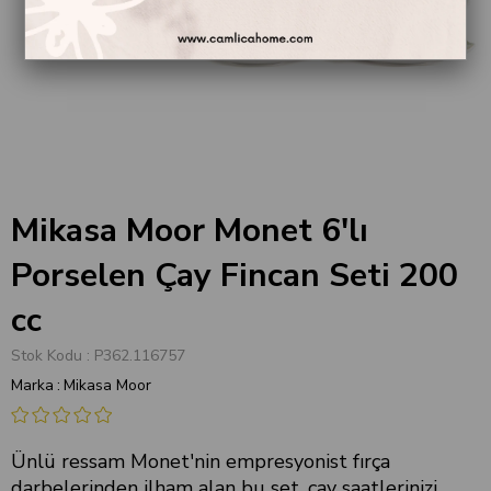
Mikasa Moor Monet 6'lı
Porselen Çay Fincan Seti 200
cc
Stok Kodu
P362.116757
Marka
:
Mikasa Moor
Ünlü ressam Monet'nin empresyonist fırça
darbelerinden ilham alan bu set, çay saatlerinizi