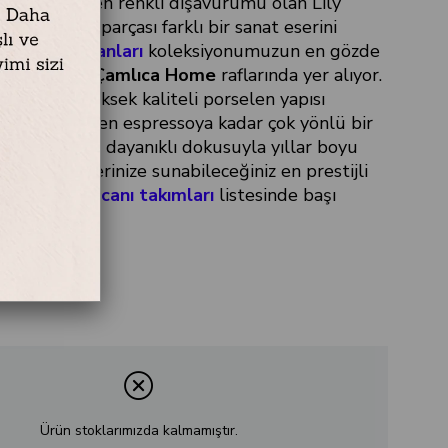
estetiğinin en renkli dışavurumu olan Lily
risi, her bir parçası farklı bir sanat eserini
ikram ekipmanları
koleksiyonumuzun en gözde
 biri olarak
Çamlıca Home
raflarında yer alıyor.
ş hacmi ve yüksek kaliteli porselen yapısı
k kahvesinden espressoya kadar çok yönlü bir
n bu 6lı set, dayanıklı dokusuyla yıllar boyu
rken, sevdiklerinize sunabileceğiniz en prestijli
ti kahve fincanı takımları
listesinde başı
Ürün stoklarımızda kalmamıştır.