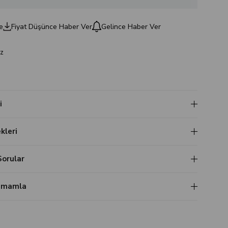
e
Fiyat Düşünce Haber Ver
Gelince Haber Ver
z
i
leri
Sorular
Tamamla