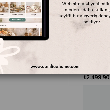
Mikasa Moor
Grace asorti se
andıran
lüks 
takımlarından
90cc'lik geni
sayesinde Tür
kullanım suna
şıklığını koru
premium asor
çekiyor.
₺2.499,90