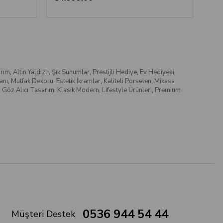
rım
,
Altın Yaldızlı
,
Şık Sunumlar
,
Prestijli Hediye
,
Ev Hediyesi
,
anı
,
Mutfak Dekoru
,
Estetik İkramlar
,
Kaliteli Porselen
,
Mikasa
,
Göz Alıcı Tasarım
,
Klasik Modern
,
Lifestyle Ürünleri
,
Premium
0536 944 54 44
Müşteri Destek