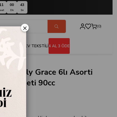
11
00
42
aat
Dk
Sn
×
0
BANYO
EV TEKSTİLİ
4 AL 3 ÖDE
Moor Lily Grace 6lı Asorti
incan Seti 90cc
.114593
oor