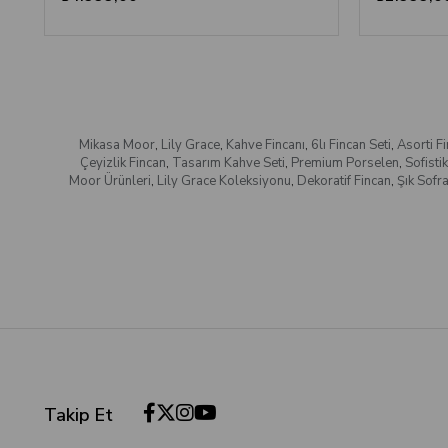
Mikasa Moor
,
Lily Grace
,
Kahve Fincanı
,
6lı Fincan Seti
,
Asorti F
Çeyizlik Fincan
,
Tasarım Kahve Seti
,
Premium Porselen
,
Sofistik
Moor Ürünleri
,
Lily Grace Koleksiyonu
,
Dekoratif Fincan
,
Şık Sofra
Takip Et