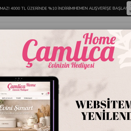
HEMEN ALIŞVERİŞE BAŞLA!
MAZ! 4000 TL ÜZERİNDE %10 İNDİRİM!
S
İNDİRİMLİ ÜRÜNLER
DEKORASYON
TABLO KOLEKSİYONU
 Moor Lily Grace 6lı Asorti Kahve Fincan Seti 90cc
Mikasa 
Kahve F
Stok Kodu
P038
Marka
:
Mikasa M