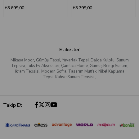
₺3.699,00
₺3.799,00
Etiketler
Mikasa Moor
,
Gümüş Tepsi
,
Yuvarlak Tepsi
,
Dalga Kulplu
,
Sunum
Tepsisi
,
Lüks Ev Aksesuarı
,
Çamlıca Home
,
Gümüş Rengi Sunum
,
İkram Tepsisi
,
Modern Sofra
,
Tasarım Mutfak
,
Nikel Kaplama
Tepsi
,
Kahve Sunum Tepsisi.
,
Takip Et