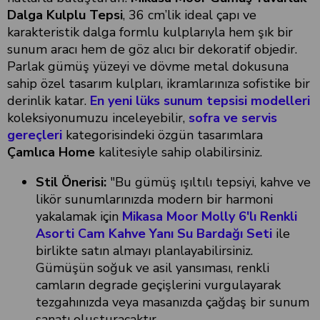
Dalga Kulplu Tepsi
, 36 cm’lik ideal çapı ve
karakteristik dalga formlu kulplarıyla hem şık bir
sunum aracı hem de göz alıcı bir dekoratif objedir.
Parlak gümüş yüzeyi ve dövme metal dokusuna
sahip özel tasarım kulpları, ikramlarınıza sofistike bir
derinlik katar.
En yeni lüks sunum tepsisi modelleri
koleksiyonumuzu inceleyebilir,
sofra ve servis
gereçleri
kategorisindeki özgün tasarımlara
Çamlıca Home
kalitesiyle sahip olabilirsiniz.
Stil Önerisi:
"Bu gümüş ışıltılı tepsiyi, kahve ve
likör sunumlarınızda modern bir harmoni
yakalamak için
Mikasa Moor Molly 6'lı Renkli
Asorti Cam Kahve Yanı Su Bardağı Seti
ile
birlikte satın almayı planlayabilirsiniz.
Gümüşün soğuk ve asil yansıması, renkli
camların degrade geçişlerini vurgulayarak
tezgahınızda veya masanızda çağdaş bir sunum
sanatı oluşturacaktır.