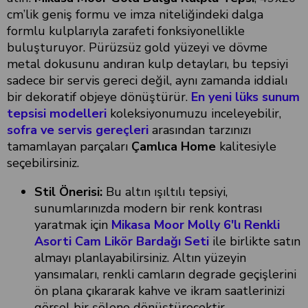
cm’lik geniş formu ve imza niteliğindeki dalga
formlu kulplarıyla zarafeti fonksiyonellikle
buluşturuyor. Pürüzsüz gold yüzeyi ve dövme
metal dokusunu andıran kulp detayları, bu tepsiyi
sadece bir servis gereci değil, aynı zamanda iddialı
bir dekoratif objeye dönüştürür.
En yeni lüks sunum
tepsisi modelleri
koleksiyonumuzu inceleyebilir,
sofra ve servis gereçleri
arasından tarzınızı
tamamlayan parçaları
Çamlıca Home
kalitesiyle
seçebilirsiniz.
Stil Önerisi:
Bu altın ışıltılı tepsiyi,
sunumlarınızda modern bir renk kontrası
yaratmak için
Mikasa Moor Molly 6'lı Renkli
Asorti Cam Likör Bardağı Seti
ile birlikte satın
almayı planlayabilirsiniz. Altın yüzeyin
yansımaları, renkli camların degrade geçişlerini
ön plana çıkararak kahve ve ikram saatlerinizi
görsel bir şölene dönüştürecektir.