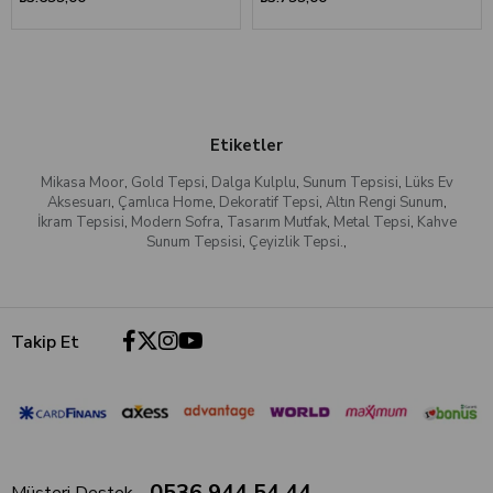
Etiketler
Mikasa Moor
,
Gold Tepsi
,
Dalga Kulplu
,
Sunum Tepsisi
,
Lüks Ev
Aksesuarı
,
Çamlıca Home
,
Dekoratif Tepsi
,
Altın Rengi Sunum
,
İkram Tepsisi
,
Modern Sofra
,
Tasarım Mutfak
,
Metal Tepsi
,
Kahve
Sunum Tepsisi
,
Çeyizlik Tepsi.
,
Takip Et
0536 944 54 44