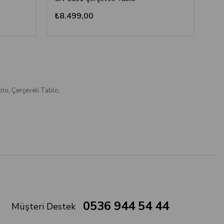
₺8.499,00
₺8
blo
,
Çerçeveli Tablo
,
0536 944 54 44
Müşteri Destek