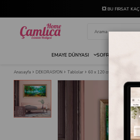
💥 BU FIRSAT KAÇ
EMAYE DÜNYASI
SOFRA & MUTFAK
Anasayfa
DEKORASYON
Tablolar
60 x 120 cm Çerçeveli Tabl