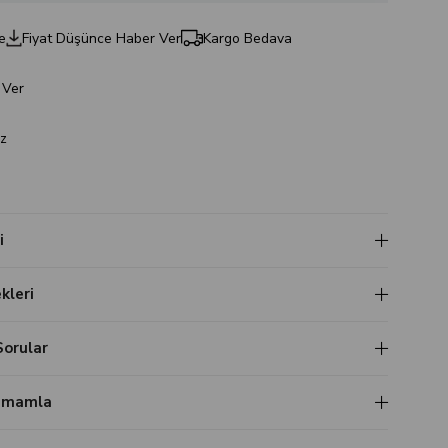
e
Fiyat Düşünce Haber Ver
Kargo Bedava
 Ver
z
i
leri
Sorular
Tamamla