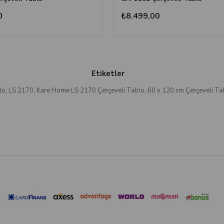
0
₺8.499,00
Etiketler
lo
,
LS 2170
,
Kare Home LS 2170 Çerçeveli Tablo
,
60 x 120 cm Çerçeveli Ta