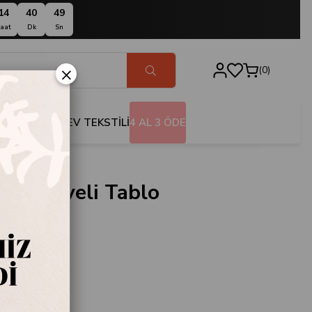
14
40
48
aat
Dk
Sn
×
0
BANYO
EV TEKSTİLİ
4 AL 3 ÖDE
 Çerçeveli Tablo
170
e
 Tablo