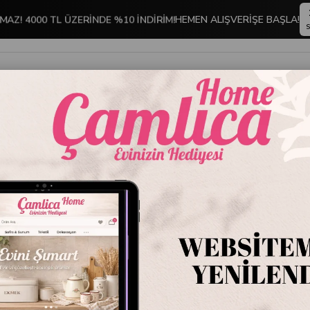
MAZ! 4000 TL ÜZERİNDE %10 İNDİRİM!
HEMEN ALIŞVERİŞE BAŞLA!
S
İNDİRİMLİ ÜRÜNLER
DEKORASYON
TABLO KOLEKSİYONU
o
LS 2170 Çerçeveli Tablo
LS 2170
Stok Kodu
LS 2
Marka
:
Kare Hom
LS 2170 Çerçeveli