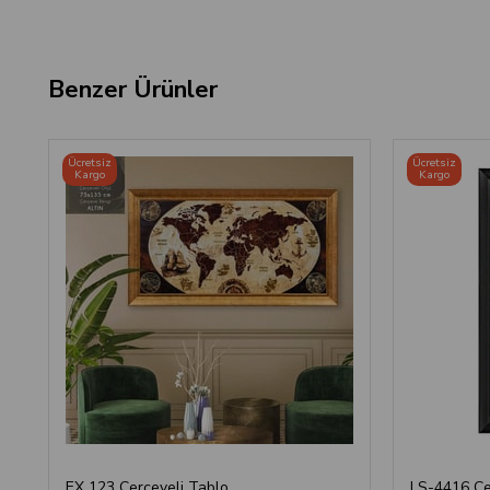
Benzer Ürünler
Ücretsiz
Ücretsiz
Kargo
Kargo
EX 123 Çerçeveli Tablo
LS-4416 Çe