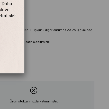
x 120 cm
75 x 135 cm
ik
ablo hazırda var ise 5-10 iş günü diğer durumda 20-25 iş gününde
çevesiz olarak da satın alabilirsiniz.
Ürün stoklarımızda kalmamıştır.