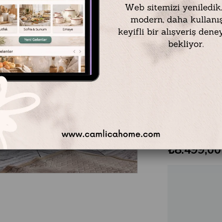
Tablo Ölçüsü: 60 
Çerçeveli Ölçüsü: 
Çerçeve Rengi: Ant
Teslimat Süresi: T
teslim edilir.
** Tablolarımızı çer
₺8.499,00