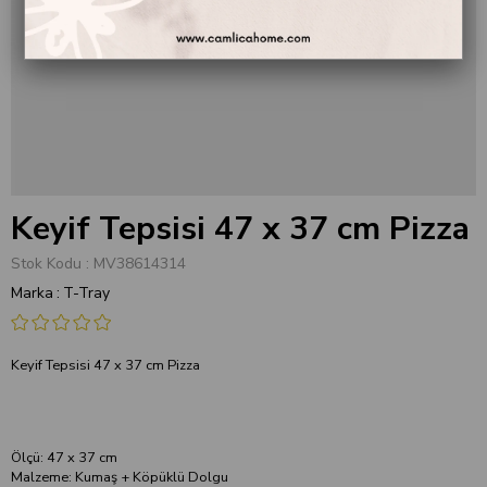
Keyif Tepsisi 47 x 37 cm Pizza
Stok Kodu
MV38614314
Marka
:
T-Tray
Keyif Tepsisi 47 x 37 cm Pizza
Ölçü: 47 x 37 cm
Malzeme: Kumaş + Köpüklü Dolgu