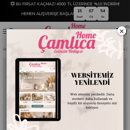
💥 BU FIRSAT KAÇMAZ! 4000 TL ÜZERİNDE %10 İNDİRİM!
15
07
54
HEMEN ALIŞVERİŞE BAŞLA!
Saat
Dk
Sn
0
×
Anasayfa
SOFRA & MUTFAK
SOFRA & SERVİS
Keyif Tepsisi 47 x 3