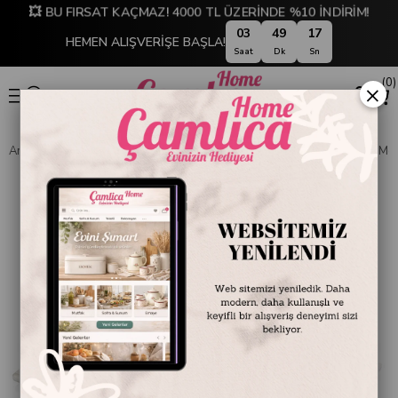
💥 BU FIRSAT KAÇMAZ! 4000 TL ÜZERİNDE %10 İNDİRİM!
03
49
17
HEMEN ALIŞVERİŞE BAŞLA!
Saat
Dk
Sn
0
×
Anasayfa
SOFRA & MUTFAK
SOFRA & SERVİS
Evza Dikdörtgen Me