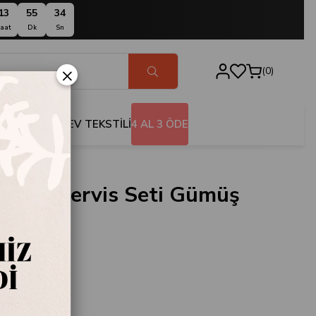
13
55
33
aat
Dk
Sn
×
0
BANYO
EV TEKSTİLİ
4 AL 3 ÖDE
 Parça Servis Seti Gümüş
002
is Seti Gümüş