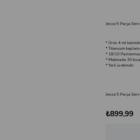
Jesse 5 Parça Servi
* Ürün 4 ml kalınlık
* Titanyum kaplam
* 18/10 Paslanmaz ç
* Makinada 30 kısa
* Yerli üretimdir.
Jesse 5 Parça Serv
₺899,99