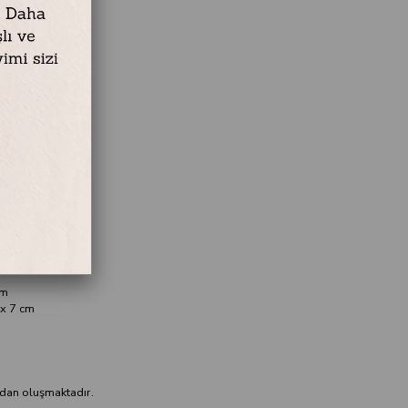
5 cm
cm
 x 7 cm
adan oluşmaktadır.