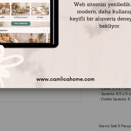
Ürün Ölçüleri:
Uzunluk:
Tüm sette 22 cm
Genişlik:
- Kaşık: 5,5 x 7 cm
- Kepçe: 6 x6 x 1,
- Çatal: 2,5 x 7 cm
- Spatula: 8,5 x 5 
- Delikli Spatula: 6
Servis Seti 5 Parç