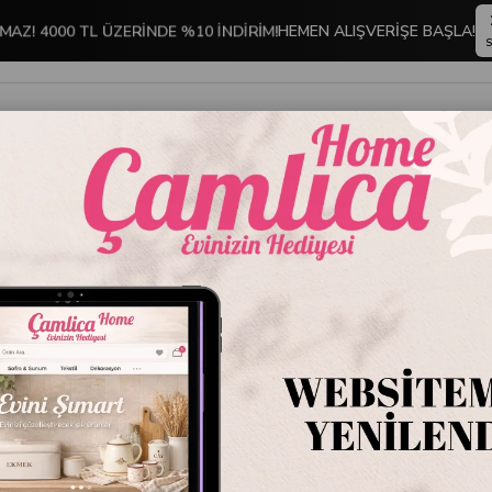
MAZ! 4000 TL ÜZERİNDE %10 İNDİRİM!
HEMEN ALIŞVERİŞE BAŞLA!
S
İNDİRİMLİ ÜRÜNLER
DEKORASYON
TABLO KOLEKSİYONU
ervis Seti Gümüş
Jesse 5
Stok Kodu
SRV
Marka
:
Jesse
Jesse 5 Parça Serv