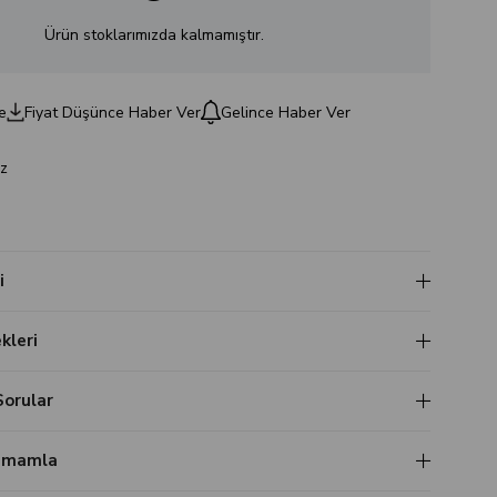
Ürün stoklarımızda kalmamıştır.
e
Fiyat Düşünce Haber Ver
Gelince Haber Ver
z
i
leri
Sorular
Tamamla