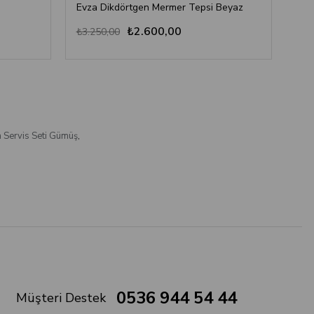
Evza Dikdörtgen Mermer Tepsi Beyaz
Oxo
₺2.600,00
₺3.250,00
₺41
a Servis Seti Gümüş
,
0536 944 54 44
Müşteri Destek