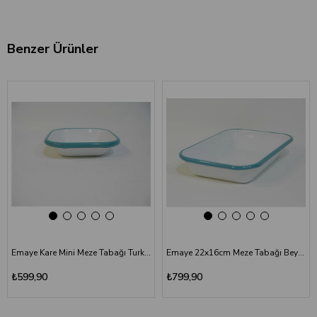
Benzer Ürünler
‹
›
‹
›
Emaye Kare Mini Meze Tabağı Turkuaz 11 cm
Emaye 22x16cm Meze Tabağı Beyaz - Kordon Turkuaz
₺599,90
₺799,90