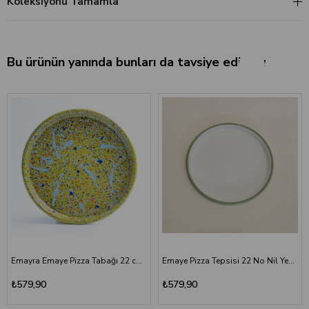
Koleksiyonu Tamamla
Bu ürünün yanında bunları da tavsiye ediyoruz.
Emayra Emaye Pizza Tabağı 22 cm | Serpme Desen Koyu Yeşil
Emaye Pizza Tepsisi 22 No Nil Yeşili
₺579,90
₺579,90