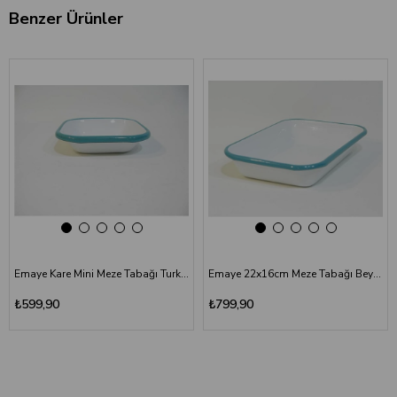
Benzer Ürünler
‹
›
‹
›
Emaye Kare Mini Meze Tabağı Turkuaz 11 cm
Emaye 22x16cm Meze Tabağı Beyaz - Kordon Turkuaz
₺599,90
₺799,90