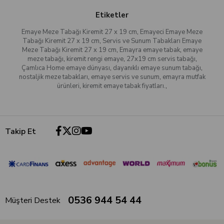
Etiketler
Emaye Meze Tabağı Kiremit 27 x 19 cm
,
Emayeci Emaye Meze
Tabağı Kiremit 27 x 19 cm
,
Servis ve Sunum Tabakları Emaye
Meze Tabağı Kiremit 27 x 19 cm
,
Emayra emaye tabak
,
emaye
meze tabağı
,
kiremit rengi emaye
,
27x19 cm servis tabağı
,
Çamlıca Home emaye dünyası
,
dayanıklı emaye sunum tabağı
,
nostaljik meze tabakları
,
emaye servis ve sunum
,
emayra mutfak
ürünleri
,
kiremit emaye tabak fiyatları.
,
Takip Et
0536 944 54 44
Müşteri Destek