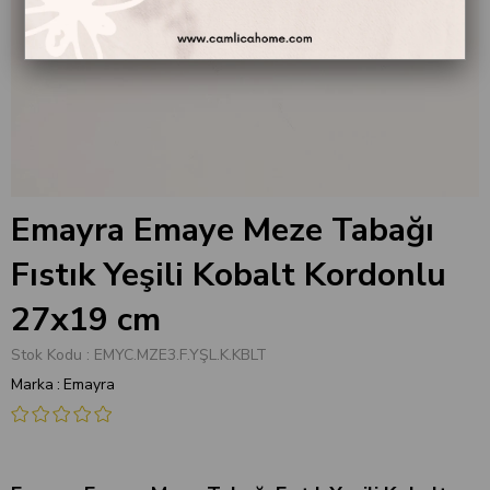
Emayra Emaye Meze Tabağı
Fıstık Yeşili Kobalt Kordonlu
27x19 cm
Stok Kodu
EMYC.MZE3.F.YŞL.K.KBLT
Marka
:
Emayra