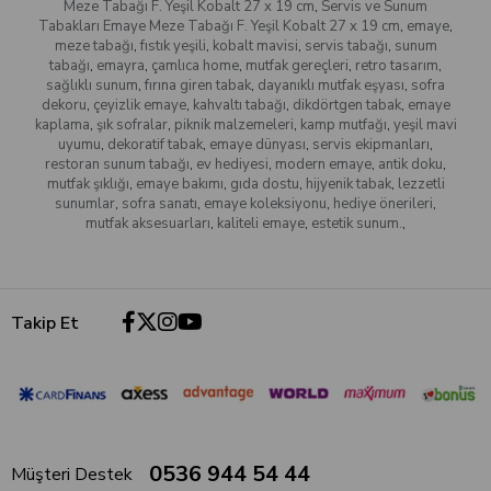
Meze Tabağı F. Yeşil Kobalt 27 x 19 cm
,
Servis ve Sunum
Tabakları Emaye Meze Tabağı F. Yeşil Kobalt 27 x 19 cm
,
emaye
,
meze tabağı
,
fıstık yeşili
,
kobalt mavisi
,
servis tabağı
,
sunum
tabağı
,
emayra
,
çamlıca home
,
mutfak gereçleri
,
retro tasarım
,
sağlıklı sunum
,
fırına giren tabak
,
dayanıklı mutfak eşyası
,
sofra
dekoru
,
çeyizlik emaye
,
kahvaltı tabağı
,
dikdörtgen tabak
,
emaye
kaplama
,
şık sofralar
,
piknik malzemeleri
,
kamp mutfağı
,
yeşil mavi
uyumu
,
dekoratif tabak
,
emaye dünyası
,
servis ekipmanları
,
restoran sunum tabağı
,
ev hediyesi
,
modern emaye
,
antik doku
,
mutfak şıklığı
,
emaye bakımı
,
gıda dostu
,
hijyenik tabak
,
lezzetli
sunumlar
,
sofra sanatı
,
emaye koleksiyonu
,
hediye önerileri
,
mutfak aksesuarları
,
kaliteli emaye
,
estetik sunum.
,
Takip Et
0536 944 54 44
Müşteri Destek