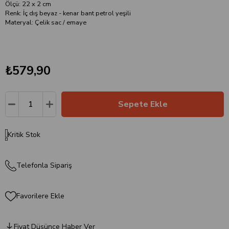
Ölçü: 22 x 2 cm
Renk: İç dış beyaz - kenar bant petrol yeşili
Materyal: Çelik sac / emaye
₺579,90
Kritik Stok
Telefonla Sipariş
Favorilere Ekle
Fiyat Düşünce Haber Ver