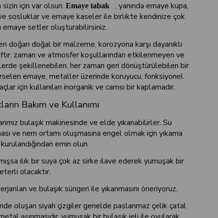
sizin için var olsun.
, yanında emaye kupa,
Emaye tabak
e sosluklar ve emaye kaseler ile birlikte kendinize çok
ı emaye setler oluşturabilirsiniz.
 doğan doğal bir malzeme, korozyona karşı dayanıklı
ftır, zaman ve atmosfer koşullarından etkilenmeyen ve
lerde şekillenebilen, her zaman geri dönüştürülebilen bir
selen emaye, metaller üzerinde koruyucu, fonksiyonel
çlar için kullanılan inorganik ve camsı bir kaplamadır.
arın Bakım ve Kullanımı
rımız bulaşık makinesinde ve elde yıkanabilirler. Su
ası ve nem ortamı oluşmasına engel olmak için yıkama
 kurulandığından emin olun.
ışsa ılık bir suya çok az sirke ilave ederek yumuşak bir
terli olacaktır.
terjanları ve bulaşık süngeri ile yıkanmasını öneriyoruz.
inde oluşan siyah çizgiler genelde paslanmaz çelik çatal
 metal aşınmasıdır, yumuşak bir bulaşık jeli ile ovularak