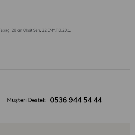
abağı 28 cm Oksit Sarı
,
22.EMY.TB.28.1
,
0536 944 54 44
Müşteri Destek