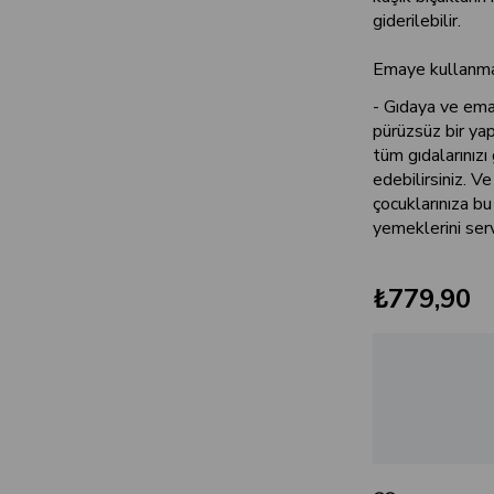
giderilebilir.
Emaye kullanmak
- Gıdaya ve ema
pürüzsüz bir yap
tüm gıdalarınızı
edebilirsiniz. V
çocuklarınıza b
yemeklerini servi
₺779,90