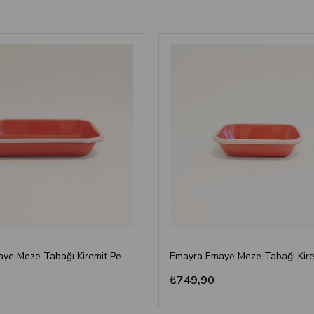
Emayra Emaye Meze Tabağı Kiremit Pembe Kordonlu 22x16 cm
₺749,90