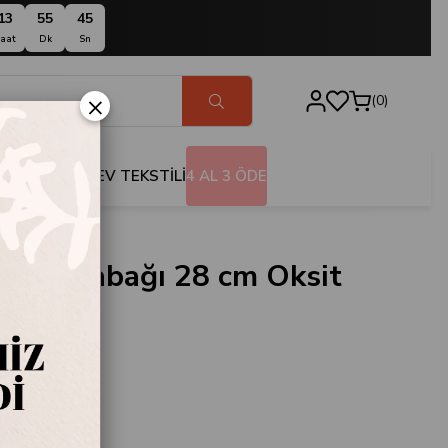
13
55
44
aat
Dk
Sn
×
0
BANYO
EV TEKSTİLİ
4 AL 3 ÖDE
izza Tabağı 28 cm Oksit
MY.TB.28.1