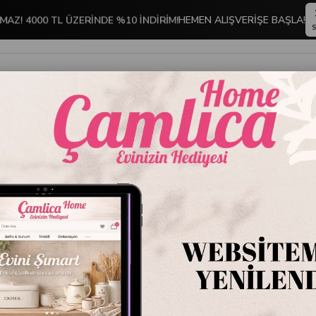
MAZ! 4000 TL ÜZERİNDE %10 İNDİRİM!
HEMEN ALIŞVERİŞE BAŞLA!
S
İNDİRİMLİ ÜRÜNLER
DEKORASYON
TABLO KOLEKSİYONU
zza Tabağı 28 cm Oksit Sarı
Emaye P
Sarı
Stok Kodu
22.E
Marka
:
Emayra