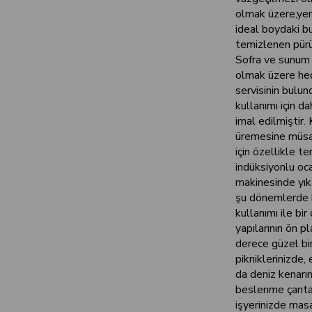
olmak üzere,yem
ideal boydaki bu
temizlenen pürüz
Sofra ve sunum 
olmak üzere hed
servisinin bulu
kullanımı için d
imal edilmiştir.
üremesine müsaa
için özellikle te
indüksiyonlu oca
makinesinde yıka
şu dönemlerde b
kullanımı ile bir
yapılarının ön p
derece güzel bir
pikniklerinizde,
da deniz kenarın
beslenme çantas
işyerinizde mas