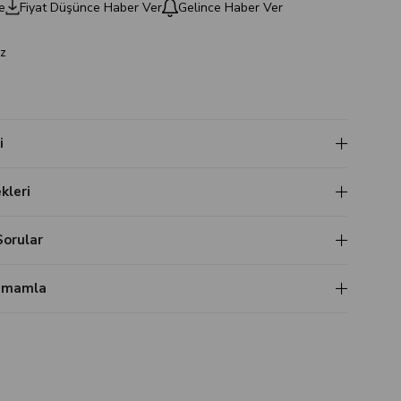
e
Fiyat Düşünce Haber Ver
Gelince Haber Ver
z
i
leri
Sorular
Tamamla