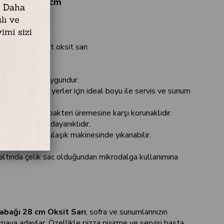
 Tabağı 28 cm
beyaz kenar bant oksit sarı
k sac / emaye
e kullanımına uygundur.
anım alanı dar yerler için ideal boyu ile servis ve sunum
erişlidir.
ısı nedeniyle bakteri üremesine karşı korunaklıdır.
izilmeye karşı dayanıklıdır.
 kolaydır – bulaşık makinesinde yıkanabilir.
ülebilir.
altında çelik sac olduğundan mikrodalga kullanımına
abağı 28 cm Oksit Sarı
, sofra ve sunumlarınızın
maya adaylar. Özellikle pizza pişirme ve servisi başta