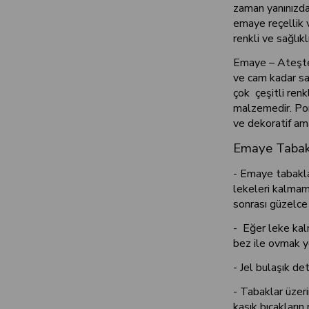
zaman yanınızda 
emaye reçellik v
renkli ve sağlıkl
Emaye – Ateşten
ve cam kadar sa
çok çeşitli renk
malzemedir. Por
ve dekoratif ama
Emaye Tabakl
- Emaye tabakla
lekeleri kalmam
sonrası güzelce
- Eğer leke kalm
bez ile ovmak ye
- Jel bulaşık de
- Tabaklar üzer
kaşık bıçakların