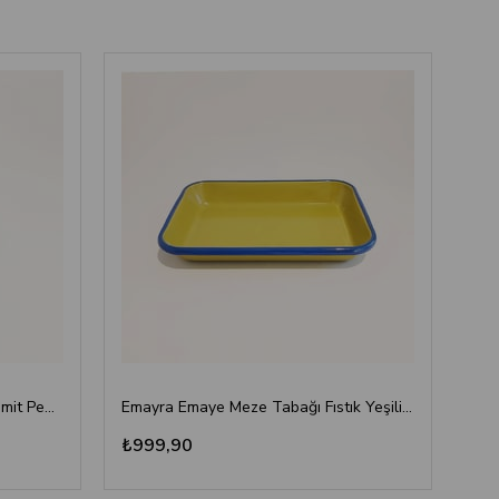
Emayra Emaye Meze Tabağı Kiremit Pembe Kordonlu 17x12 cm
Emayra Emaye Meze Tabağı Fıstık Yeşili Kobalt Kordonlu 27x19 cm
₺999,90
₺7