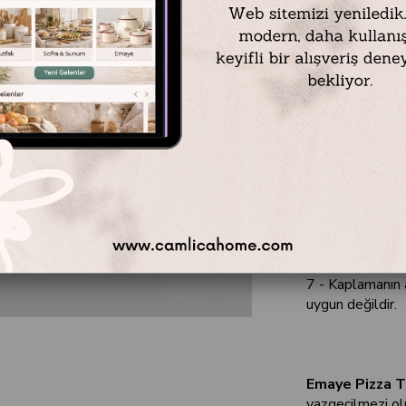
Emaye Pizza
Çap : 28 cm
Renk : İç / Dış 
Materyal : Çeli
1- Ev ve işletm
2 - Kamp ve kull
için kullanıma elv
3 - Pürüzsüz yap
4 - Kesilme ve ç
5 - Temizlenmesi
6 - Geri dönüştür
7 - Kaplamanın 
uygun değildir.
Emaye Pizza T
vazgeçilmezi ol