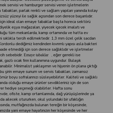
ek servisi ve hamburger servisi veren işletmelerin
 tabakları, parlak renkli ve sağlam yapıları yanında kolay
süz yüzeyi ile sağlık açısından son derece başarılıdır.
için ideal olan emaye tabaklar başta horeca sektörü
iyelik eşya mağazaları, yiyecek içecek imalatı ve
nduğu tüm mekanlarda, kamp ortamında ve hatta ev
ahi sıklıkla tercih edilmektedir. 1,3 mm özel çelik sacdan
 Kordonlu dediğimiz kendinden kıvrımlı yapısı asla bakteri
de etmediği için son derece sağlıklıdır ve işletmeler
rcih sebebidir.
, eğer gerekli ise
Emaye tabaklar
k, gazlı ocak fırın kullanımına uygundur. Bulaşık
nabilir. Minimalist yaklaşımın ve hijyenin ön plana çıktığı
u şirin emaye sunum ve servis tabakları, zamansız
 ömür boyu sofralarınızı süsleyebilirler. Kaliteli ve sağlıklı
landa olduğu emaye ürünler sevdikleriniz için de son
er hediye seçeneği olabilirler. Hafta sonu
 evde, ofiste, kamp ortamlarında, dağ yürüyüşlerinde ya
da ailecek otururken, okul yolundaki bir ufaklığın
ında, mutfağınızda bulunan tereğin bir köşesinde,
anızda yani emaye hayatınızın her köşesinde ve her