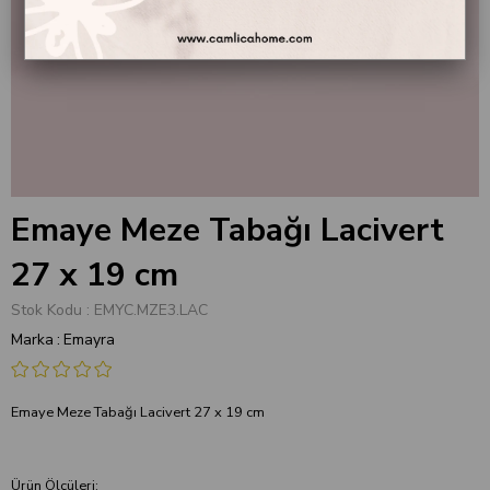
Emaye Meze Tabağı Lacivert
27 x 19 cm
Stok Kodu
EMYC.MZE3.LAC
Marka
:
Emayra
Emaye Meze Tabağı Lacivert 27 x 19 cm
Ürün Ölçüleri: