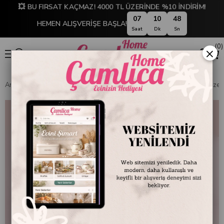
💥 BU FIRSAT KAÇMAZ! 4000 TL ÜZERİNDE %10 İNDİRİM!
07
10
47
HEMEN ALIŞVERİŞE BAŞLA!
Saat
Dk
Sn
0
×
Anasayfa
EMAYE DÜNYASI
Servis ve Sunum Tabakları
Emaye Meze T