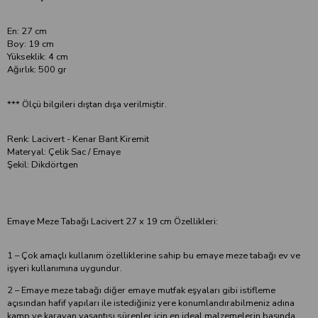
En: 27 cm
Boy: 19 cm
Yükseklik: 4 cm
Ağırlık: 500 gr
*** Ölçü bilgileri dıştan dışa verilmiştir.
Renk: Lacivert - Kenar Bant Kiremit
Materyal: Çelik Sac / Emaye
Şekil: Dikdörtgen
Emaye Meze Tabağı Lacivert 27 x 19 cm Özellikleri:
1 – Çok amaçlı kullanım özelliklerine sahip bu emaye meze tabağı ev ve
işyeri kullanımına uygundur.
2 – Emaye meze tabağı diğer emaye mutfak eşyaları gibi istifleme
açısından hafif yapıları ile istediğiniz yere konumlandırabilmeniz adına
kamp ve karavan yaşantısı sürenler için en ideal malzemelerin başında