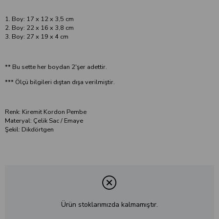
1. Boy: 17 x 12 x 3,5 cm
2. Boy: 22 x 16 x 3,8 cm
3. Boy: 27 x 19 x 4 cm
** Bu sette her boydan 2'şer adettir.
*** Ölçü bilgileri dıştan dışa verilmiştir.
Renk: Kiremit Kordon Pembe
Materyal: Çelik Sac / Emaye
Şekil: Dikdörtgen
Ürün stoklarımızda kalmamıştır.