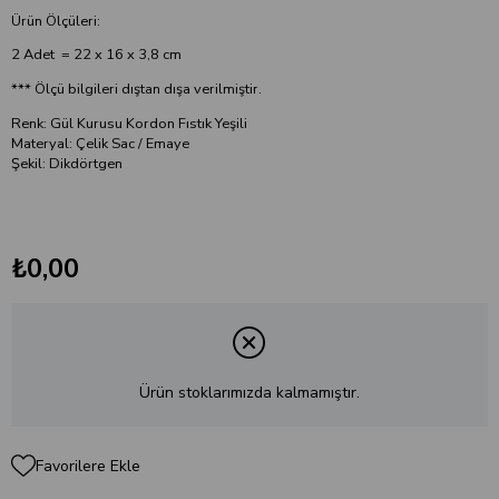
Ürün Ölçüleri:
2 Adet = 22 x 16 x 3,8 cm
*** Ölçü bilgileri dıştan dışa verilmiştir.
Renk: Gül Kurusu Kordon Fıstık Yeşili
Materyal: Çelik Sac / Emaye
Şekil: Dikdörtgen
₺0,00
Ürün stoklarımızda kalmamıştır.
Favorilere Ekle