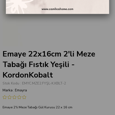
Emaye 22x16cm 2'li Meze
Tabağı Fıstık Yeşili -
KordonKobalt
Stok Kodu
EMYC.MZE2.FYŞL-K.KBLT-2
Marka
:
Emayra
Emaye 2'li Meze Tabağı Gül Kurusu 22 x 16 cm