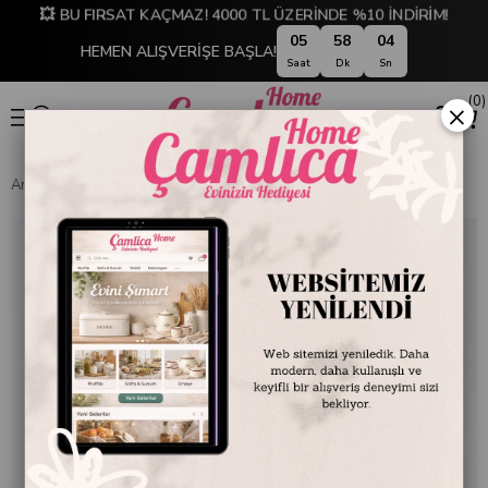
💥 BU FIRSAT KAÇMAZ! 4000 TL ÜZERİNDE %10 İNDİRİM!
05
58
03
HEMEN ALIŞVERİŞE BAŞLA!
Saat
Dk
Sn
0
×
Anasayfa
EMAYE DÜNYASI
Kaseler
Emaye 20 cm Kase Nil Yeşili