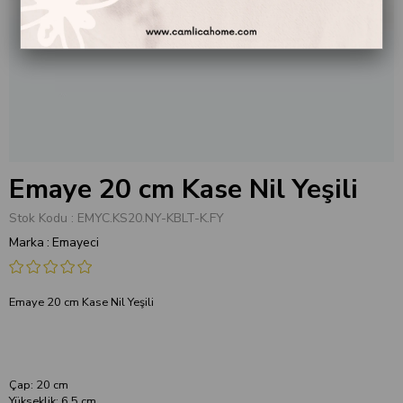
Emaye 20 cm Kase Nil Yeşili
Stok Kodu
EMYC.KS20.NY-KBLT-K.FY
Marka
:
Emayeci
Emaye 20 cm Kase Nil Yeşili
Çap: 20 cm
Yükseklik: 6,5 cm