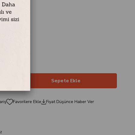
ın
60 x 80 cm
x 70 cm
ariş
Favorilere Ekle
Fiyat Düşünce Haber Ver
a
z