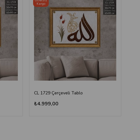
Ücretsiz
Ücre
Kargo
Ka
CL 1729 Çerçeveli Tablo
CHT
₺4.999,00
₺4