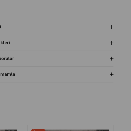
i
leri
Sorular
Tamamla