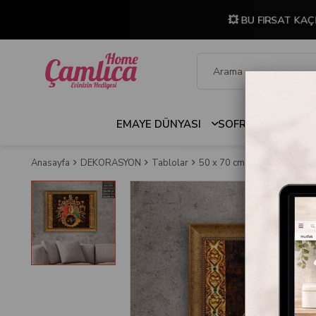
💥 BU FIRSAT KAÇ
EMAYE DÜNYASI
SOFRA & MUTFAK
Anasayfa
DEKORASYON
Tablolar
50 x 70 cm Çerçeveli Tablo