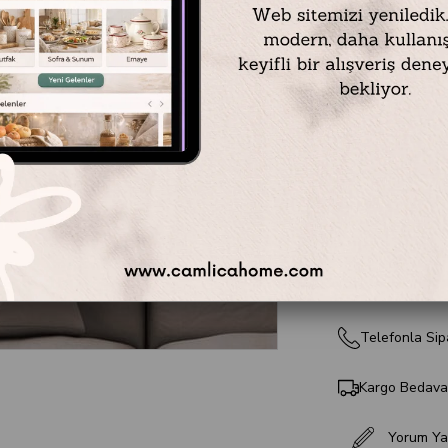
Çerçeve Rengi : Alt
Çerçeve Ölçüsü : 
Tablo Ölçüsü : 50 
₺4.999,00
Telefonla Sip
Kargo Bedav
Yorum Ya