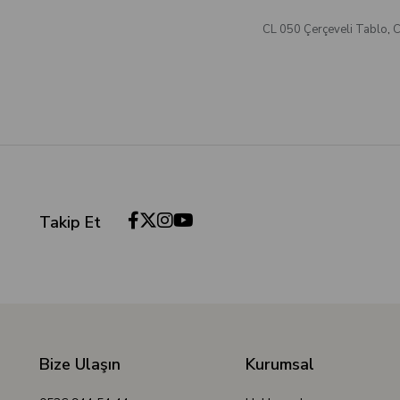
CL 050 Çerçeveli Tablo
,
C
Takip Et
Bize Ulaşın
Kurumsal