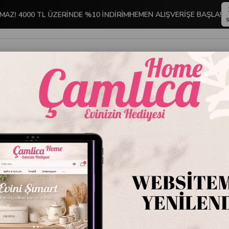
MAZ! 4000 TL ÜZERİNDE %10 İNDİRİM!
HEMEN ALIŞVERİŞE BAŞLA!
S
İNDİRİMLİ ÜRÜNLER
DEKORASYON
TABLO KOLEKSİYONU
CL 050 Çerçeveli Tablo
CL 050 
Stok Kodu
CL 0
Marka
:
Kare Hom
CL 050 Çerçeveli 