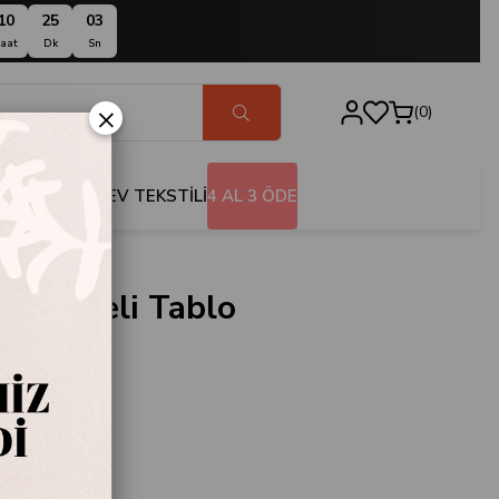
10
25
02
aat
Dk
Sn
×
0
BANYO
EV TEKSTİLİ
4 AL 3 ÖDE
Çerçeveli Tablo
50
e
Tablo