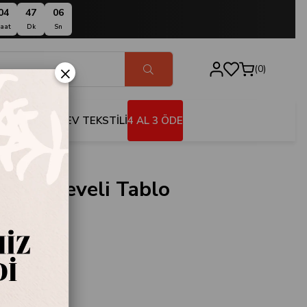
04
47
05
aat
Dk
Sn
×
0
BANYO
EV TEKSTİLİ
4 AL 3 ÖDE
 Çerçeveli Tablo
0022
e
i Tablo