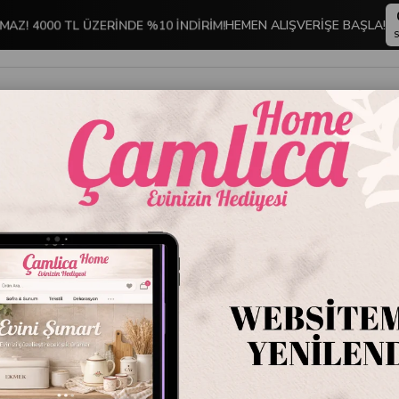
MAZ! 4000 TL ÜZERİNDE %10 İNDİRİM!
HEMEN ALIŞVERİŞE BAŞLA!
S
İNDİRİMLİ ÜRÜNLER
DEKORASYON
TABLO KOLEKSİYONU
o
CHT0022 Çerçeveli Tablo
CHT0022
Stok Kodu
CHT
Marka
:
Kare Hom
CHT0022 Çerçevel