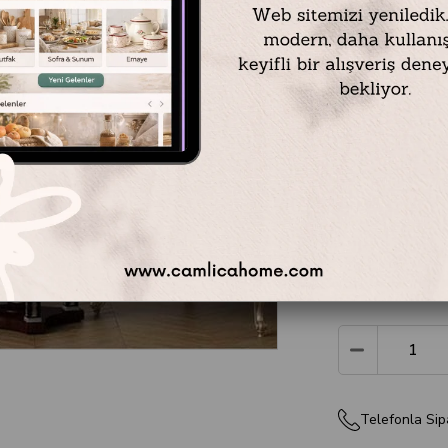
Tablo Ölçüsü: 75 
Çerçeveli Ölçüsü: 
Çerçeve Rengi: Si
Teslimat Süresi: T
teslim edilir.
** Tablolarımızı çer
₺8.499,00
Telefonla Sip