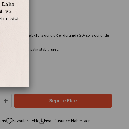
x 100 cm
90 x 115 cm
yah
ablo hazırda var ise 5-10 iş günü diğer durumda 20-25 iş gününde
çevesiz olarak da satın alabilirsiniz.
ariş
Favorilere Ekle
Fiyat Düşünce Haber Ver