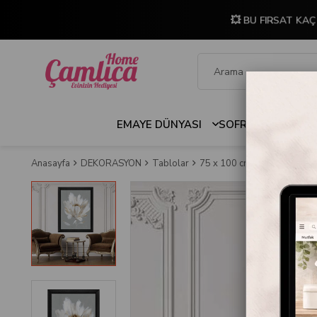
💥 BU FIRSAT KAÇ
EMAYE DÜNYASI
SOFRA & MUTFAK
Anasayfa
DEKORASYON
Tablolar
75 x 100 cm Çerçeveli Tabl