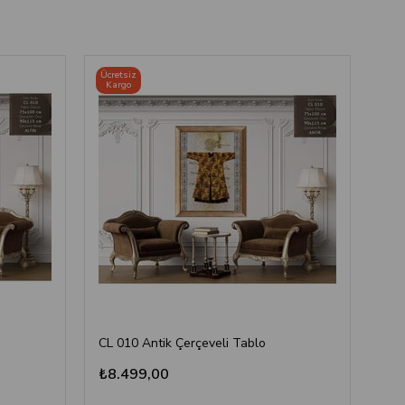
Ücretsiz
Ücre
Kargo
Ka
CL 010 Antik Çerçeveli Tablo
CL 
₺8.499,00
₺8