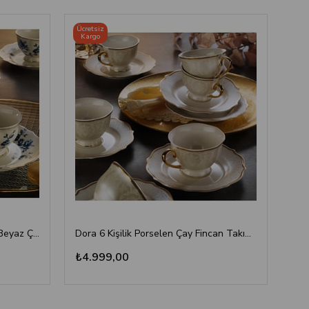
Ücretsiz
Ücre
Kargo
Ka
Lena Altın Detaylı 6 Kişilik Mavi Beyaz Çay Fincan Takımı
Dora 6 Kişilik Porselen Çay Fincan Takımı 12 Parça
₺4.999,00
₺4