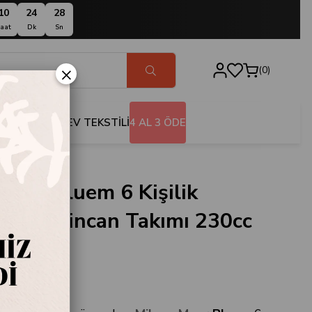
10
24
27
aat
Dk
Sn
×
0
BANYO
EV TEKSTİLİ
4 AL 3 ÖDE
Moor Bluem 6 Kişilik
n Çay Fincan Takımı 230cc
.100503
oor