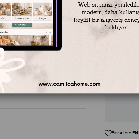
Modern ve zar
Kişilik
Porsel
çiçek desenler
hacmi ve şık 
sunan bu set,
çay finacanı
k
sunum ürünle
₺2.999,00
Favorilere Ekl