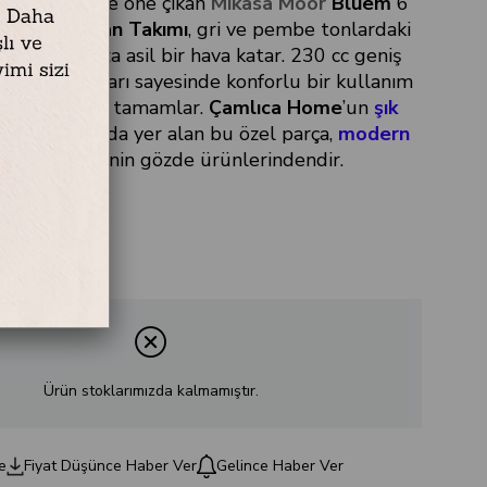
if çizgileriyle öne çıkan
Mikasa Moor
Bluem
6
en Çay Fincan Takımı
, gri ve pembe tonlardaki
iyle sofranıza asil bir hava katar. 230 cc geniş
gümüş kulpları sayesinde konforlu bir kullanım
 çay keyfinizi tamamlar.
Çamlıca Home
’un
şık
oleksiyonunda yer alan bu özel parça,
modern
ri
kategorisinin gözde ürünlerindendir.
Ürün stoklarımızda kalmamıştır.
e
Fiyat Düşünce Haber Ver
Gelince Haber Ver