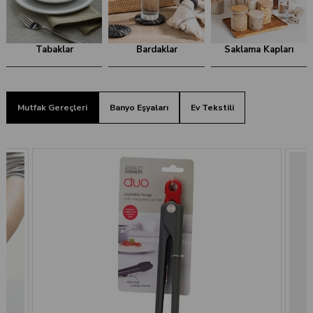
Tabaklar
Bardaklar
Saklama Kapları
Mutfak Gereçleri
Banyo Eşyaları
Ev Tekstili
The Mia Jardin Ferforje Oval Servis 3'lü Derin 17 cm
₺589,99