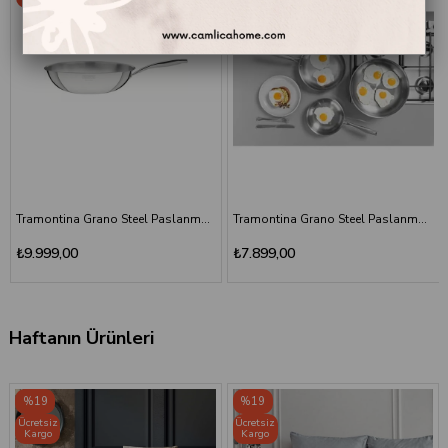
Tramontina Grano Steel Paslanmaz Çelik Tava 30 cm
Tramontina Grano Steel Paslanmaz Çelik Tava 26 cm
₺7.899,00
₺6.999,00
Haftanın Ürünleri
%19
%19
Ücretsiz
Ücretsiz
Kargo
Kargo