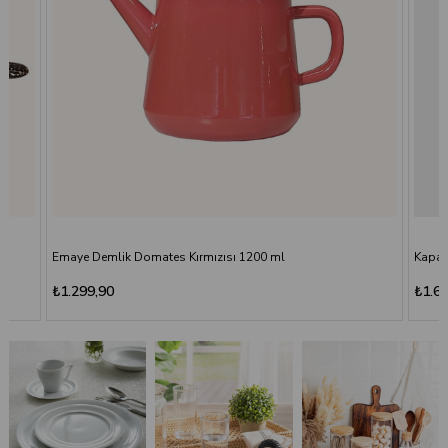
Emaye Demlik Domates Kırmızısı 1200 ml
Kapak
₺1.299,90
₺1.6