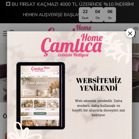
💥 BU FIRSAT KAÇMAZ! 4000 TL ÜZERİNDE %10 İNDİRİM!
22
04
06
HEMEN ALIŞVERİŞE BAŞLA!
Saat
Dk
Sn
0
×
Özel Tava Setleri
Ücretsiz
Ücretsiz
Kargo
Kargo