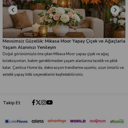
Mevsimsiz Güzellik: Mikasa Moor Yapay Çiçek ve Ağaçlarla
Yaşam Alanınızı Yenileyin
Doğal görünümüyle öne çıkan Mikasa Moor yapay çiçek ve ağaç
koleksiyonları, bakım gerektirmeden yaşam alanlarına tazelik ve şıklık
katar. Çamlıca Home’da, dekorasyon trendlerine uyumlu, uzun ömürlü ve
Tropic %100 Pamuk Bej Banyo Paspası 70x110 cm
Pamuk Saten Çift Kişilik Nevresim Takımı 200x220 cm - Basell Kahve
estetik yapay bitki seçeneklerini keşfedebilirsiniz.
₺2.750,00
₺5.440,00
₺2.200,00
₺4.390,00
Takip Et