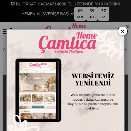
💥 BU FIRSAT KAÇMAZ! 4000 TL ÜZERİNDE %10 İNDİRİM!
09
59
36
HEMEN ALIŞVERİŞE BAŞLA!
Saat
Dk
Sn
0
×
Anasayfa
SOFRA ve SUNUM
Sofra Aksesuarları
Yaprak Peçetelik 6'lı