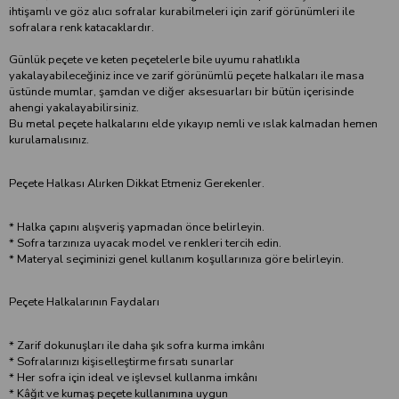
ihtişamlı ve göz alıcı sofralar kurabilmeleri için zarif görünümleri ile
sofralara renk katacaklardır.
Günlük peçete ve keten peçetelerle bile uyumu rahatlıkla
yakalayabileceğiniz ince ve zarif görünümlü peçete halkaları ile masa
üstünde mumlar, şamdan ve diğer aksesuarları bir bütün içerisinde
ahengi yakalayabilirsiniz.
Bu metal peçete halkalarını elde yıkayıp nemli ve ıslak kalmadan hemen
kurulamalısınız.
Peçete Halkası Alırken Dikkat Etmeniz Gerekenler.
* Halka çapını alışveriş yapmadan önce belirleyin.
* Sofra tarzınıza uyacak model ve renkleri tercih edin.
* Materyal seçiminizi genel kullanım koşullarınıza göre belirleyin.
Peçete Halkalarının Faydaları
* Zarif dokunuşları ile daha şık sofra kurma imkânı
* Sofralarınızı kişiselleştirme fırsatı sunarlar
* Her sofra için ideal ve işlevsel kullanma imkânı
* Kâğıt ve kumaş peçete kullanımına uygun