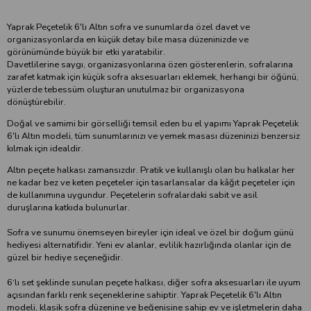
Yaprak Peçetelik 6'lı Altın sofra ve sunumlarda özel davet ve
organizasyonlarda en küçük detay bile masa düzeninizde ve
görünümünde büyük bir etki yaratabilir.
Davetlilerine saygı, organizasyonlarına özen gösterenlerin, sofralarına
zarafet katmak için küçük sofra aksesuarları eklemek, herhangi bir öğünü,
yüzlerde tebessüm oluşturan unutulmaz bir organizasyona
dönüştürebilir.
Doğal ve samimi bir görselliği temsil eden bu el yapımı Yaprak Peçetelik
6'lı Altın modeli, tüm sunumlarınızı ve yemek masası düzeninizi benzersiz
kılmak için idealdir.
Altın peçete halkası zamansızdır. Pratik ve kullanışlı olan bu halkalar her
ne kadar bez ve keten peçeteler için tasarlansalar da kâğıt peçeteler için
de kullanımına uygundur. Peçetelerin sofralardaki sabit ve asil
duruşlarına katkıda bulunurlar.
Sofra ve sunumu önemseyen bireyler için ideal ve özel bir doğum günü
hediyesi alternatifidir. Yeni ev alanlar, evlilik hazırlığında olanlar için de
güzel bir hediye seçeneğidir.
6‘lı set şeklinde sunulan peçete halkası, diğer sofra aksesuarları ile uyum
açısından farklı renk seçeneklerine sahiptir. Yaprak Peçetelik 6'lı Altın
modeli, klasik sofra düzenine ve beğenisine sahip ev ve işletmelerin daha