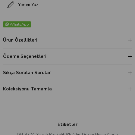
Yorum Yaz
WhatsApp
Ürün Özellikleri
Ödeme Seçenekleri
Sıkça Sorulan Sorular
Koleksiyonu Tamamla
Etiketler
DH-472A
,
Yaprak Peçetelik 6'lı Altın
,
Dream Home Yaprak