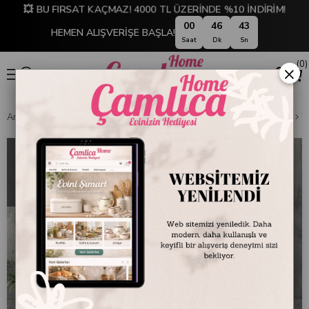
💥 BU FIRSAT KAÇMAZ! 4000 TL ÜZERİNDE %10 İNDİRİM!
00
46
42
HEMEN ALIŞVERİŞE BAŞLA!
Saat
Dk
Sn
0
×
Anasayfa
DEKORASYON
Tablolar
40 x 100 cm Çerçeveli Tablo
W