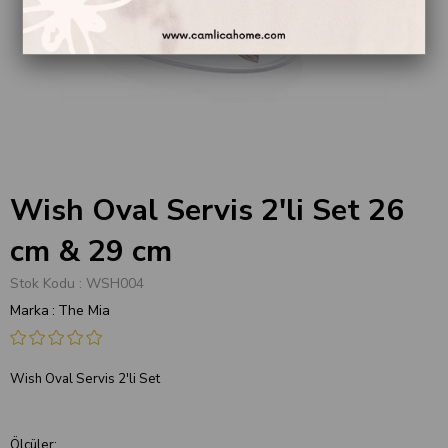
Wish Oval Servis 2'li Set 26
cm & 29 cm
Stok Kodu
WSH004
Marka
:
The Mia
Wish Oval Servis 2'li Set
Ölçüler: