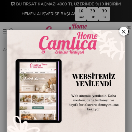
💥 BU FIRSAT KAÇMAZ! 4000 TL ÜZERİNDE %10 İNDİRİM!
16
39
39
HEMEN ALIŞVERİŞE BAŞLA!
Saat
Dk
Sn
0
×
Anasayfa
Wish Oval Servis 2'li Set 26 cm & 29 cm