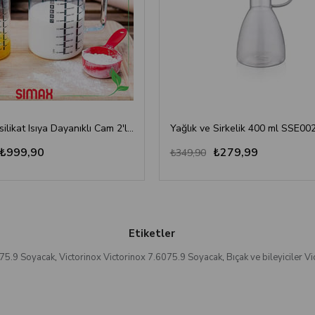
Simax Borosilikat Isıya Dayanıklı Cam 2'li Ölçü Kabı Seti
Yağlık ve Sirkelik 400 ml SSE00
₺999,90
₺279,99
₺349,90
Etiketler
075.9 Soyacak
,
Victorinox Victorinox 7.6075.9 Soyacak
,
Bıçak ve bileyiciler 