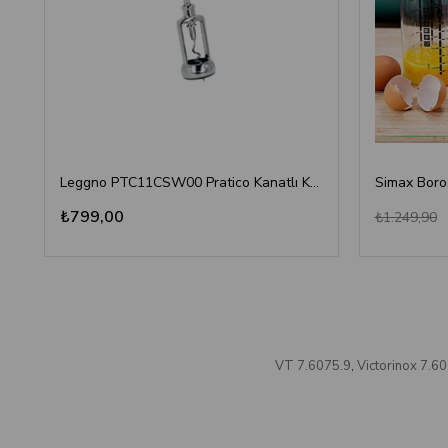
Leggno PTC11CSW00 Pratico Kanatlı Krom Tirbuşon
₺799,00
₺1.249,90
VT 7.6075.9
,
Victorinox 7.6