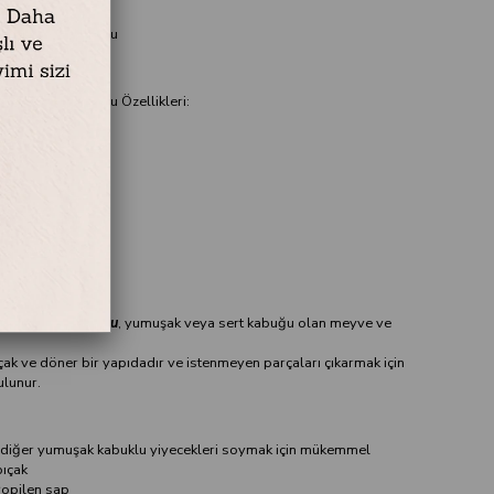
.9 Soyacak Turuncu
9 Soyacak Turuncu Özellikleri:
Ağızlı
tetik
.5 Soyacak Turuncu
, yumuşak veya sert kabuğu olan meyve ve
çak ve döner bir yapıdadır ve istenmeyen parçaları çıkarmak için
ulunur.
 diğer yumuşak kabuklu yiyecekleri soymak için mükemmel
bıçak
ropilen sap