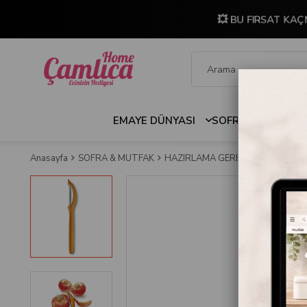
💥 BU FIRSAT KAÇ
EMAYE DÜNYASI
SOFRA & MUTFAK
Anasayfa
SOFRA & MUTFAK
HAZIRLAMA GEREÇLERİ
PRATİK