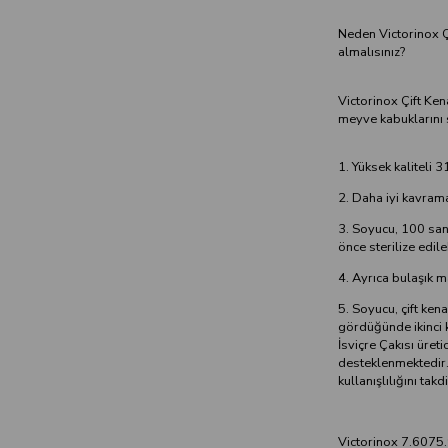
Neden Victorinox Çi
almalısınız?
Victorinox Çift Ke
meyve kabuklarını 
1. Yüksek kaliteli 
2. Daha iyi kavram
3. Soyucu, 100 san
önce sterilize edil
4. Ayrıca bulaşık m
5. Soyucu, çift kena
gördüğünde ikinci k
İsviçre Çakısı üreti
desteklenmektedir. 
kullanışlılığını tak
Victorinox 7.6075.