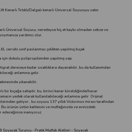
ft Kenarlı Tırtıklı/Dalgalı kenarlı Üniversal Soyucuyu satın
narlı Üniversal Soyucu, neredeyse hiç et kaybı olmadan sebze ve
soymanıza yardımcı olur.
316L cerrahi sınıf paslanmaz çelikten yapılmış bıçak
a için dokulu polipropilenden yapılmış sap.
tigrat dereceye kadar sıcaklıklara dayanabilir, bu da kullanımdan
ebileceği anlamına gelir.
akinesinde yıkanabilir.
rlı bir bıçağa sahiptir; bu, birinci kenar köreldiğinde/hasar
enarın yedek olarak kullanılabileceği anlamına gelir. Orijinal
cilerinden geliyor , bu soyucu 137 yıllık Victorinox mirası tarafından
Bu ürünün üstün kalitesini ve mutfağınızda ve evinizdeki
dir edeceğinize inanıyoruz.
9 Soyacak Turuncu - Pratik Mutfak Aletleri - Soyacak