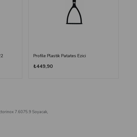
22
Profile Plastik Patates Ezici
Prof
₺449,90
₺4
Victorinox 7.6075.9 Soyacak
,