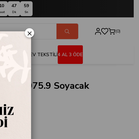
10
47
58
aat
Dk
Sn
×
0
BANYO
EV TEKSTİLİ
4 AL 3 ÖDE
nox 7.6075.9 Soyacak
u
.6075.9
NOX