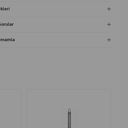
leri
Sorular
Tamamla