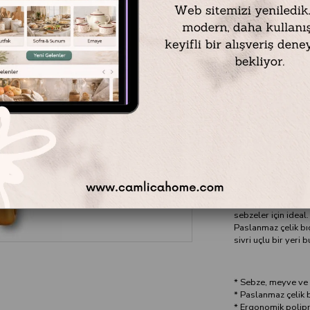
Victorinox 7.6075
Victorinox 7.6075.
Renk: Turuncu
Bıçak Tipi: Testere 
Uzunluk: 17,2 cm
Genişlik: 1,5 cm
Yükseklik: 1,6 cm
Sap Malzemesi: Sen
Victorinox 7.6075
sebzeler için ideal.
Paslanmaz çelik bı
sivri uçlu bir yeri b
* Sebze, meyve ve
* Paslanmaz çelik 
* Ergonomik polip