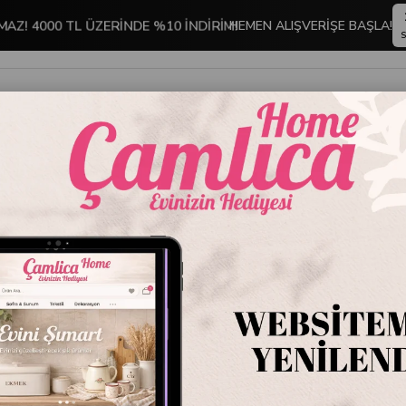
MAZ! 4000 TL ÜZERİNDE %10 İNDİRİM!
HEMEN ALIŞVERİŞE BAŞLA!
S
İNDİRİMLİ ÜRÜNLER
DEKORASYON
TABLO KOLEKSİYONU
 MUTFAK GEREÇLERİ
Victorinox 7.6075.9 Soyacak Turuncu
Victori
Turunc
Stok Kodu
VT 7
Marka
:
VICTORI