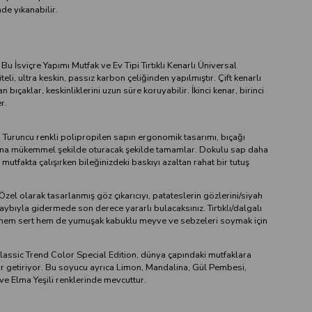
de yıkanabilir.
İsviçre Yapımı Mutfak ve Ev Tipi Tırtıklı Kenarlı Üniversal
eli, ultra keskin, passız karbon çeliğinden yapılmıştır. Çift kenarlı
an bıçaklar, keskinliklerini uzun süre koruyabilir. İkinci kenar, birinci
r.
runcu renkli polipropilen sapın ergonomik tasarımı, bıçağı
ına mükemmel şekilde oturacak şekilde tamamlar. Dokulu sap daha
mutfakta çalışırken bileğinizdeki baskıyı azaltan rahat bir tutuş
l olarak tasarlanmış göz çıkarıcıyı, patateslerin gözlerini/siyah
kaybıyla gidermede son derece yararlı bulacaksınız. Tırtıklı/dalgalı
 hem sert hem de yumuşak kabuklu meyve ve sebzeleri soymak için
ssic Trend Color Special Edition, dünya çapındaki mutfaklara
ar getiriyor. Bu soyucu ayrıca Limon, Mandalina, Gül Pembesi,
ve Elma Yeşili renklerinde mevcuttur.