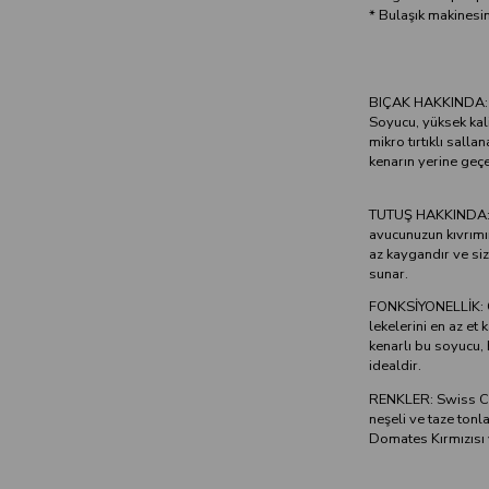
* Bulaşık makinesin
BIÇAK HAKKINDA: Bu 
Soyucu, yüksek kalit
mikro tırtıklı sallan
kenarın yerine geçe
TUTUŞ HAKKINDA: Tu
avucunuzun kıvrım
az kaygandır ve siz 
sunar.
FONKSİYONELLİK: Öze
lekelerini en az et 
kenarlı bu soyucu,
idealdir.
RENKLER: Swiss Cla
neşeli ve taze tonl
Domates Kırmızısı 