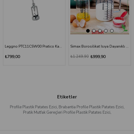
Leggno PTC11CSW00 Pratico Kanatlı Krom Tirbuşon
Simax Borosilikat Isıya Dayanıklı Cam 2'li Ölçü Kabı Seti
₺799,00
₺1.249,90
₺999,90
Etiketler
Profile Plastik Patates Ezici
,
Brabantia Profile Plastik Patates Ezici
,
Pratik Mutfak Gereçleri Profile Plastik Patates Ezici
,