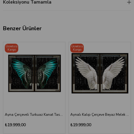
Koleksiyonu Tamamla
Benzer Ürünler
Ücretsiz
Ücretsiz
Kargo
Kargo
Ayna Çerçeveli Turkuaz Kanat Tasarımlı 2'li Cam Tablo Seti
Aynalı Kalıp Çerçeve Beyaz Melek Kanadı İkili Tablo
₺19.999,00
₺19.999,00