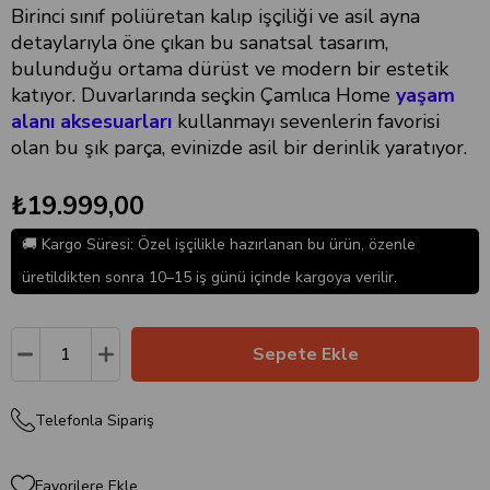
Birinci sınıf poliüretan kalıp işçiliği ve asil ayna
detaylarıyla öne çıkan bu sanatsal tasarım,
bulunduğu ortama dürüst ve modern bir estetik
katıyor. Duvarlarında seçkin Çamlıca Home
yaşam
alanı aksesuarları
kullanmayı sevenlerin favorisi
olan bu şık parça, evinizde asil bir derinlik yaratıyor.
₺19.999,00
🚚 Kargo Süresi: Özel işçilikle hazırlanan bu ürün, özenle
üretildikten sonra 10–15 iş günü içinde kargoya verilir.
Telefonla Sipariş
Favorilere Ekle