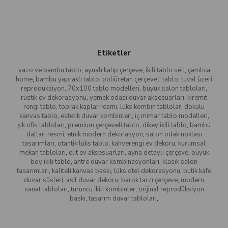
Etiketler
vazo ve bambu tablo
,
aynalı kalıp çerçeve
,
ikili tablo seti
,
çamlıca
home
,
bambu yapraklı tablo
,
poliüretan çerçeveli tablo
,
tuval üzeri
reprodüksiyon
,
70x100 tablo modelleri
,
büyük salon tabloları
,
rustik ev dekorasyonu
,
yemek odası duvar aksesuarları
,
kiremit
rengi tablo
,
toprak kaplar resmi
,
lüks kombin tablolar
,
dokulu
kanvas tablo
,
estetik duvar kombinleri
,
iç mimar tablo modelleri
,
şık ofis tabloları
,
premium çerçeveli tablo
,
dikey ikili tablo
,
bambu
dalları resmi
,
etnik modern dekorasyon
,
salon odak noktası
tasarımları
,
otantik lüks tablo
,
kahverengi ev dekoru
,
kurumsal
mekan tabloları
,
elit ev aksesuarları
,
ayna detaylı çerçeve
,
büyük
boy ikili tablo
,
antre duvar kombinasyonları
,
klasik salon
tasarımları
,
kaliteli kanvas baskı
,
lüks otel dekorasyonu
,
butik kafe
duvar süsleri
,
asil duvar dekoru
,
barok tarzı çerçeve
,
modern
sanat tabloları
,
turuncu ikili kombinler
,
orijinal reprodüksiyon
baskı
,
tasarım duvar tabloları
,