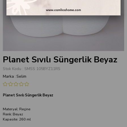
Planet Sıvılı Süngerlik Beyaz
Stok Kodu
SMSS 105BYZ11RS
Marka
:
Selim
Planet Sıvılı Süngerlik Beyaz
Materyal: Reçine
Renk: Beyaz
Kapasite: 260 ml