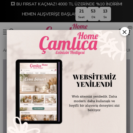
💥 BU FIRSAT KAÇMAZ! 4000 TL ÜZERİNDE %10 İNDİRİM!
21
53
13
HEMEN ALIŞVERİŞE BAŞLA!
Saat
Dk
Sn
0
×
Anasayfa
SOFRA & MUTFAK
SAKLAMA & DÜZENLEME
SABUNLUK