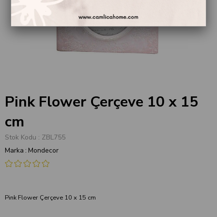
Pink Flower Çerçeve 10 x 15
cm
Stok Kodu
ZBL755
Marka
:
Mondecor
Pink Flower Çerçeve 10 x 15 cm