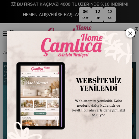
💥 BU FIRSAT KAÇMAZ! 4000 TL ÜZERİNDE %10 İNDİRİM!
06
12
12
HEMEN ALIŞVERİŞE BAŞLA!
Saat
Dk
Sn
0
×
Anasayfa
DEKORASYON
Tablolar
50 x 150 cm Çerçeveli Tablo
O