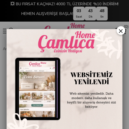
💥 BU FIRSAT KAÇMAZ! 4000 TL ÜZERİNDE %10 İNDİRİM!
03
43
47
HEMEN ALIŞVERİŞE BAŞLA!
Saat
Dk
Sn
0
×
Anasayfa
BANYO
Nely Sıvı Sabunluk Şeffaf Siyah