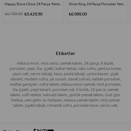
Happy Bone China 24 Parça Yemek Takımı
Silver King 24 Parça Porselen Yemek Takımı
₺6.789,90
₺5.429,90
₺6.999,00
Etiketler
mikasa moor
,
mist serisi
,
yemek takımı
,
24 parça
,
6 kişilik
,
porselen
,
yeşil
,
lila
,
çiçekli
,
bahar temalı
,
lüks sofra
,
çamlıca home
,
çeyiz seti
,
servis tabağı
,
kase
,
pasta tabağı
,
çorba kasesi
,
çiçek
desenli
,
modern sofra
,
şık sunum
,
davet sofrası
,
kaliteli porselen
,
mutfak gereçleri
,
sofra takımı
,
mikasa moor yemek
,
mist porselen
,
lila çiçekli
,
yeşil kenarlı
,
porselen set
,
6 kisilik
,
24 parca
,
yemek
takimi
,
soft renkler
,
kahvaltı takımı
,
günlük yemek takımı
,
özel gün
,
hediye
,
yeni gelin
,
ev hediyesi
,
mikasa yemek takimi
,
mist yemek
takimi
,
çiçekli tabak
,
romantik sofra
,
porselen kase
,
servis seti
,