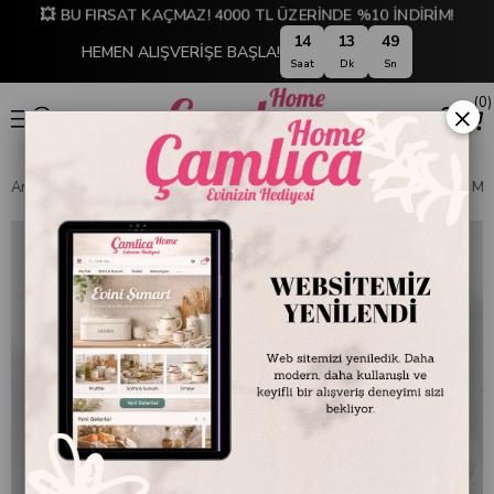
💥 BU FIRSAT KAÇMAZ! 4000 TL ÜZERİNDE %10 İNDİRİM!
14
13
48
HEMEN ALIŞVERİŞE BAŞLA!
Saat
Dk
Sn
0
×
Anasayfa
SOFRA & MUTFAK
SOFRA & SERVİS
Servis Kapları ve M