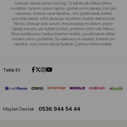
hediyesi
,
davet sofrası hazırlığı
,
2li tabak seti
,
Mikasa Moor
modelleri
,
tasarım sunum kapları
,
günlük servis tabağı
,
özel gün
sunumları
,
botanik sanat tabakları
,
mor çiçekli tabak
,
kaliteli
porselen takımı
,
sofra aksesuar modelleri
,
mutfak dekorasyon
fikirleri
,
dresuar üstü sunum
,
meyve tabağı modelleri
,
peynir
tabağı sunumu
,
şık mutfak ürünleri
,
premium sofra seti
,
Mikasa
Moor koleksiyonu
,
hediye önerileri mutfak
,
çeyizlik tabak setleri
,
modern servis çözümleri
,
lila dekorasyon objeleri
,
botanik seri
tabaklar
,
oval sunum tabağı fiyatları
,
Çamlıca Home mutfak.
,
Takip Et
0536 944 54 44
Müşteri Destek