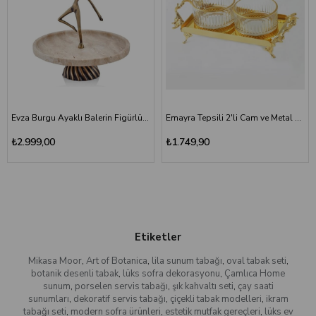
Evza Burgu Ayaklı Balerin Figürlü Sunumluk Traverten
Emayra Tepsili 2'li Cam ve Metal Çerezlik Seti - Altın
₺2.999,00
₺1.749,90
Etiketler
Mikasa Moor
,
Art of Botanica
,
lila sunum tabağı
,
oval tabak seti
,
botanik desenli tabak
,
lüks sofra dekorasyonu
,
Çamlıca Home
sunum
,
porselen servis tabağı
,
şık kahvaltı seti
,
çay saati
sunumları
,
dekoratif servis tabağı
,
çiçekli tabak modelleri
,
ikram
tabağı seti
,
modern sofra ürünleri
,
estetik mutfak gereçleri
,
lüks ev