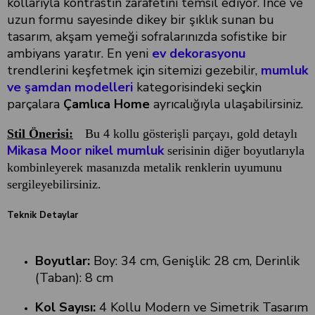
kollarıyla kontrastın zarafetini temsil ediyor. İnce ve
uzun formu sayesinde dikey bir şıklık sunan bu
tasarım, akşam yemeği sofralarınızda sofistike bir
ambiyans yaratır. En yeni
ev dekorasyonu
trendlerini keşfetmek için sitemizi gezebilir,
mumluk
ve şamdan modelleri
kategorisindeki seçkin
parçalara
Çamlıca Home
ayrıcalığıyla ulaşabilirsiniz.
Stil Önerisi:
Bu 4 kollu gösterişli parçayı, gold detaylı
Mikasa Moor nikel mumluk
serisinin diğer boyutlarıyla
kombinleyerek masanızda metalik renklerin uyumunu
sergileyebilirsiniz.
Teknik Detaylar
Boyutlar:
Boy: 34 cm, Genişlik: 28 cm, Derinlik
(Taban): 8 cm
Kol Sayısı:
4 Kollu Modern ve Simetrik Tasarım