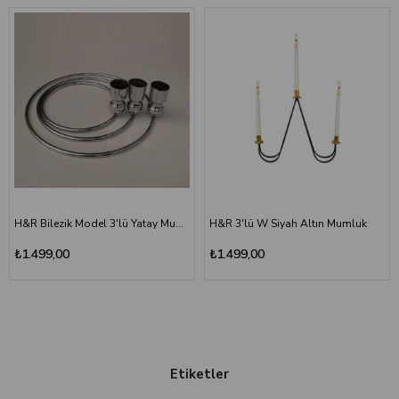
H&R Bilezik Model 3'lü Yatay Mumluk Gümüş
H&R 3'lü W Siyah Altın Mumluk
₺1.499,00
₺1.499,00
Etiketler