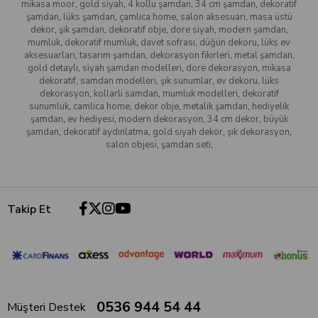
mikasa moor
,
gold siyah
,
4 kollu şamdan
,
34 cm şamdan
,
dekoratif
şamdan
,
lüks şamdan
,
çamlıca home
,
salon aksesuarı
,
masa üstü
dekor
,
şık şamdan
,
dekoratif obje
,
dore siyah
,
modern şamdan
,
mumluk
,
dekoratif mumluk
,
davet sofrası
,
düğün dekoru
,
lüks ev
aksesuarları
,
tasarım şamdan
,
dekorasyon fikirleri
,
metal şamdan
,
gold detaylı
,
siyah şamdan modelleri
,
dore dekorasyon
,
mikasa
dekoratif
,
samdan modelleri
,
şık sunumlar
,
ev dekoru
,
lüks
dekorasyon
,
kollarli samdan
,
mumluk modelleri
,
dekoratif
sunumluk
,
camlica home
,
dekor obje
,
metalik şamdan
,
hediyelik
şamdan
,
ev hediyesi
,
modern dekorasyon
,
34 cm dekor
,
büyük
şamdan
,
dekoratif aydınlatma
,
gold siyah dekor
,
şık dekorasyon
,
salon objesi
,
şamdan seti
,
Takip Et
0536 944 54 44
Müşteri Destek