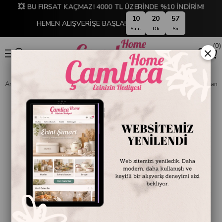
💥 BU FIRSAT KAÇMAZ! 4000 TL ÜZERİNDE %10 İNDİRİM!
10
20
56
HEMEN ALIŞVERİŞE BAŞLA!
Saat
Dk
Sn
0
×
Anasayfa
DEKORASYON
Ev Aksesuarları
Mum, Mumluk ve Şamdan