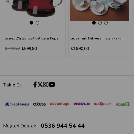
Simax 2'li Borosilikat Cam Kupa Seti - 250 ml
Goya Türk Kahvesi Fincan Takımı
₺749,90
₺599,90
₺1.990,00
Takip Et
0536 944 54 44
Müşteri Destek