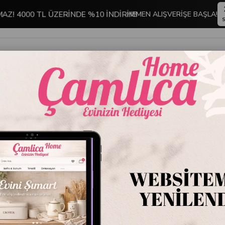
MAZ! 4000 TL ÜZERİNDE %10 İNDİRİM!
HEMEN ALIŞVERİŞE BAŞLA!
S
İNDİRİMLİ ÜRÜNLER
DEKORASYON
TABLO KOLEKSİYONU
R
May Flower 24 cm Yayvan Tencere
May Flo
Stok Kodu
CC00
Marka
:
Greenpa
May Flower 24 cm