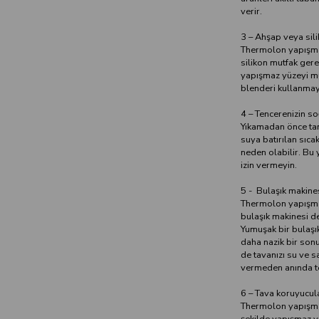
verir.
3 – Ahşap veya sili
Thermolon yapışmaz
silikon mutfak gere
yapışmaz yüzeyi m
blenderi kullanmay
4 – Tencerenizin so
Yıkamadan önce ta
suya batırılan sıca
neden olabilir. Bu 
izin vermeyin.
5 - Bulaşık makines
Thermolon yapışmaz
bulaşık makinesi de
Yumuşak bir bulaşı
daha nazik bir son
de tavanızı su ve 
vermeden anında t
6 – Tava koruyucula
Thermolon yapışmaz
şekilde yapışmaz y