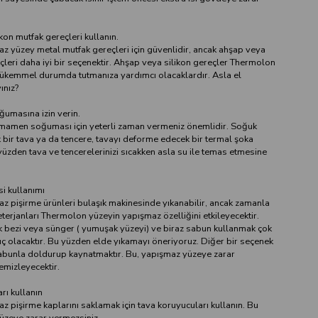
kon mutfak gereçleri kullanın.
 yüzey metal mutfak gereçleri için güvenlidir, ancak ahşap veya
çleri daha iyi bir seçenektir. Ahşap veya silikon gereçler Thermolon
ükemmel durumda tutmanıza yardımcı olacaklardır. Asla el
ınız?
ğumasına izin verin.
mamen soğuması için yeterli zaman vermeniz önemlidir. Soğuk
k bir tava ya da tencere, tavayı deforme edecek bir termal şoka
yüzden tava ve tencerelerinizi sıcakken asla su ile temas etmesine
i kullanımı
 pişirme ürünleri bulaşık makinesinde yıkanabilir, ancak zamanla
terjanları Thermolon yüzeyin yapışmaz özelliğini etkileyecektir.
k bezi veya sünger ( yumuşak yüzeyi) ve biraz sabun kullanmak çok
uç olacaktır. Bu yüzden elde yıkamayı öneriyoruz. Diğer bir seçenek
sabunla doldurup kaynatmaktır. Bu, yapışmaz yüzeye zarar
emizleyecektir.
rı kullanın
 pişirme kaplarını saklamak için tava koruyucuları kullanın. Bu
üzeye zarar vermezsiniz.