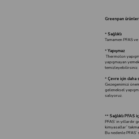
Greenpan ürünleri
*
Sağlıklı
Tamamen PFAS ve z
*
Yapışmaz
Thermolon yapışmaz
yapışmayan yemekle
temizleyebilirsiniz.
*
Çevre için daha s
Gezegenimizi önem
geleneksel yapışma
salıyoruz.
**
Sağlıklı PFAS i
PFAS’ in yıllardır
kimyasallar” takma 
Bu nedenle PFAS’ s