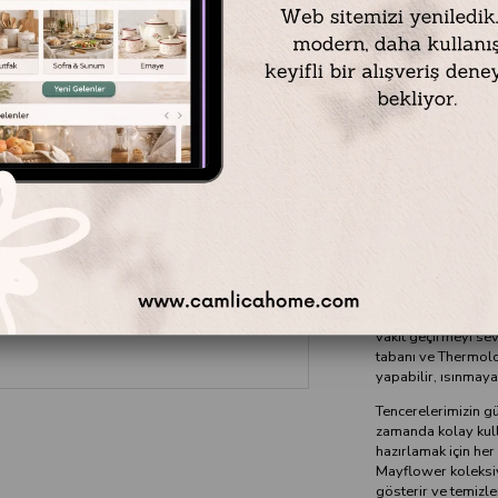
Malzeme: Anodize
Renk: İskandinav M
Yüzey: Thermolon
Kapasite: 3,1 Lt
Ölçü: 24 cm
- Sap dahil 44 cm
Derinlik: 6,5 cm
May Flower
İskandinav esintili
renklendirebilir ahş
vakit geçirmeyi se
tabanı ve Thermolon
yapabilir, ısınmaya
Tencerelerimizin güz
zamanda kolay kulla
hazırlamak için he
Mayflower koleksiy
gösterir ve temizl