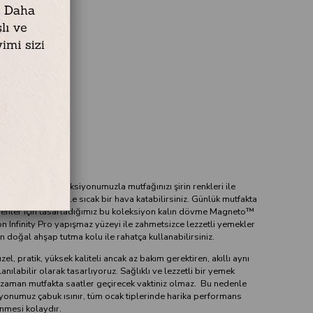
 Alüminyum
avisi
 Mayflower™ koleksiyonumuzla mutfağınızı şirin renkleri ile
ap tutma kolları ile sıcak bir hava katabilirsiniz. Günlük mutfakta
venler için tasarladığımız bu koleksiyon kalın dövme Magneto™
 Infinity Pro yapışmaz yüzeyi ile zahmetsizce lezzetli yemekler
n doğal ahşap tutma kolu ile rahatça kullanabilirsiniz.
el, pratik, yüksek kaliteli ancak az bakım gerektiren, akıllı aynı
nılabilir olarak tasarlıyoruz. Sağlıklı ve lezzetli bir yemek
r zaman mutfakta saatler geçirecek vaktiniz olmaz. Bu nedenle
onumuz çabuk ısınır, tüm ocak tiplerinde harika performans
enmesi kolaydır.