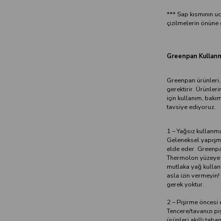
*** Sap kısmının u
çizilmelerin önüne 
Greenpan Kullanm
Greenpan ürünleri,
gerektirir. Ürünler
için kullanım, bakı
tavsiye ediyoruz.
1 – Yağsız kullanma
Geleneksel yapışma
elde eder. Greenpa
Thermolon yüzeye za
mutlaka yağ kulla
asla izin vermeyin! 
gerek yoktur.
2 – Pişirme öncesi 
Tencere/tavanızı p
ürünleri akıllı tab