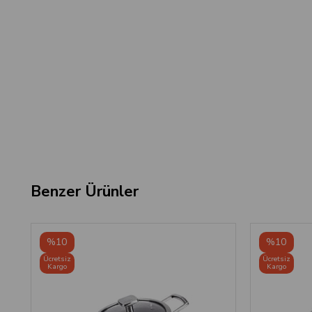
Benzer Ürünler
%10
%10
Ücretsiz
Ücretsiz
Kargo
Kargo