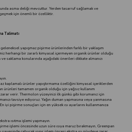
cunda asma deliği mevcuttur. Yerden tasarruf sağlamak ve
geçmek için önemli bir özelliktir.
a Talimatı
 geleneksel yapışmaz pişirme ürünlerinden farklı bir yaklaşım
imiz herhangi bir zararlı kimyasal içermeyen organik ürünler olduğu
m ve saklama konularında aşağıdaki önerileri dikkate almanızı
yın.
z kaplamalı ürünler yapıştırmama özelliğini kimyasal içeriklerden
n ürünleri tamamen organik olduğu için yağsız kullanım
rar verir. Thermolon yüzeyinizi ilk günkü gibi korumanız için
nmanızı tavsiye ediyoruz. Yağın duman yapmasına veya yanmasına
En iyi pişirme sonuçları için en yüksek ısı ayarlarını kullanmanıza
ekstra ısıtma işlemi yapmayın.
işirme işlemi öncesinde uzun süre ısıya maruz bırakmayın, Greenpan
anı sayesinde çabucak ısınır işlem öncesi ekstra ısı gövdeye zarar