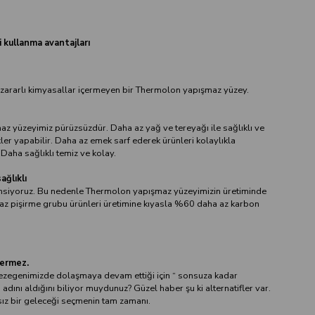
 kullanma avantajları
ararlı kimyasallar içermeyen bir Thermolon yapışmaz yüzey.
 yüzeyimiz pürüzsüzdür. Daha az yağ ve tereyağı ile sağlıklı ve
r yapabilir. Daha az emek sarf ederek ürünleri kolaylıkla
 Daha sağlıklı temiz ve kolay.
ağlıklı
siyoruz. Bu nedenle Thermolon yapışmaz yüzeyimizin üretiminde
z pişirme grubu ürünleri üretimine kıyasla %60 daha az karbon
çermez.
 gezegenimizde dolaşmaya devam ettiği için “ sonsuza kadar
adını aldığını biliyor muydunuz? Güzel haber şu ki alternatifler var.
ız bir geleceği seçmenin tam zamanı.