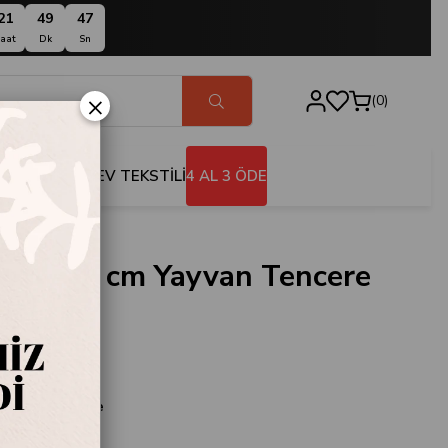
21
49
46
aat
Dk
Sn
×
0
BANYO
EV TEKSTİLİ
4 AL 3 ÖDE
wer 24 cm Yayvan Tencere
1682-001
n
 Yayvan Tencere