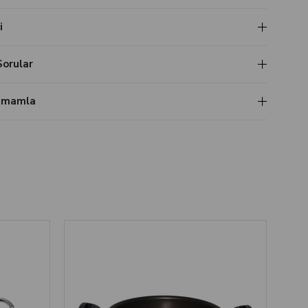
i
Sorular
Tamamla