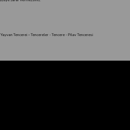
ayvan Tencerei – Tencereler - Tencere - Pilav Tenceresi