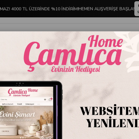
HEMEN ALIŞVERİŞE BAŞLA!
ÇMAZ! 4000 TL ÜZERİNDE %10 İNDİRİM!
S
İNDİRİMLİ ÜRÜNLER
DEKORASYON
TABLO KOLEKSİYONU
AHANLAR
Maxx Doria Steel Fusion Paslanmaz Çelik Tava 28 cm
Maxx Do
Paslanm
Stok Kodu
PA30
Marka
:
Maxx Dor
Çamlıca Home
mut