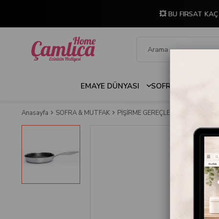
💥 BU FIRSAT KA
EMAYE DÜNYASI
SOFRA & MUTFAK
Anasayfa
SOFRA & MUTFAK
PİŞİRME GEREÇLERİ
TAVA VE S