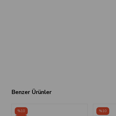
Benzer Ürünler
%10
%10