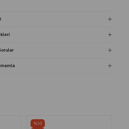
i
leri
Sorular
Tamamla
%10