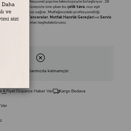
ayanıklılığını profesyonel pişirme teknolojisiyle birleştiriyor. 28
l petek dokulu iç yüzeyiyle öne çıkan bu
çelik tava
, ısıyı eşit
 sonuçlar almanızı sağlar. Mutfağınızdaki profesyonelliği
aslanmaz Çelik Tencereler
,
Mutfak Hazırlık Gereçleri
ve
Servis
mizdeki diğer ürünleri keşfedebilirsiniz.
Ürün stoklarımızda kalmamıştır.
e
Fiyat Düşünce Haber Ver
Kargo Bedava
 Ver
z