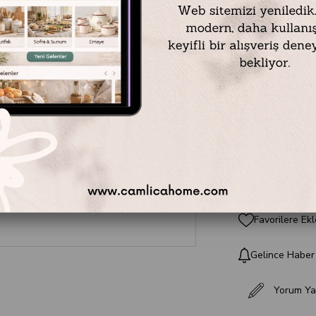
paslanmaz çeliğin d
cm genişliği ve öze
dağıtarak mükemmel
tamamlamak için
P
Kapları
kategorileri
₺3.999,00
Favorilere Ekl
Gelince Haber
Yorum Ya