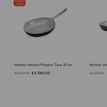
Ücretsiz
Kargo
Moneta Armonia Finegres Tava 30 cm
Moneta Arm
₺3.560,00
₺3.959,90
₺3.179,00