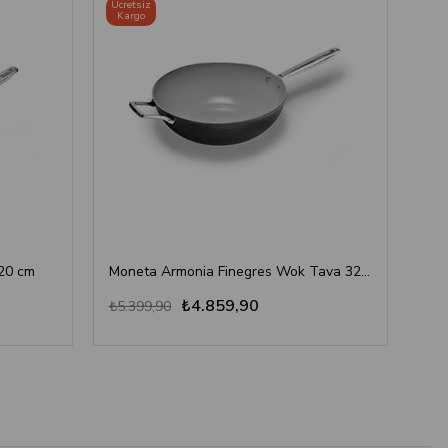
Ücretsiz
Kargo
20 cm
Moneta Armonia Finegres Wok Tava 32 cm
Mon
₺4.859,90
₺1
₺5.399,90