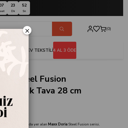
07
23
51
aat
Dk
Sn
×
0
BANYO
EV TEKSTİLİ
4 AL 3 ÖDE
ria Steel Fusion
az Çelik Tava 28 cm
14
ia
fak koleksiyonunda yer alan
Maxx Doria
Steel Fusion serisi,