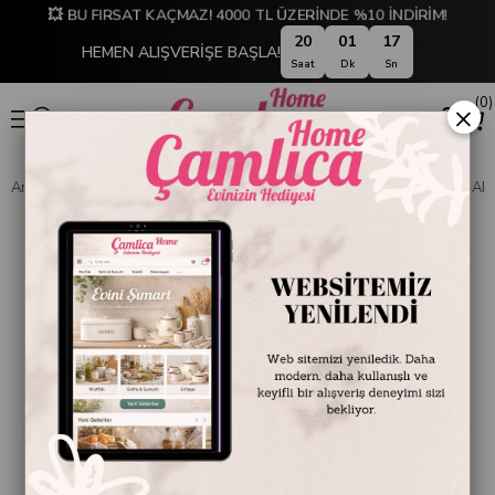
💥 BU FIRSAT KAÇMAZ! 4000 TL ÜZERİNDE %10 İNDİRİM!
20
01
16
HEMEN ALIŞVERİŞE BAŞLA!
Saat
Dk
Sn
0
×
Anasayfa
SOFRA & MUTFAK
PİŞİRME GEREÇLERİ
TAVA VE SAHAN