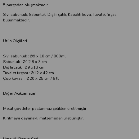
5 parçadan oluşmaktadır
Sıvı sabunluk, Sabunluk, Diş fırçalık, Kapaklı kova, Tuvalet fırçası
bulunmaktadır.
Ürün Ölçüleri
Sıvı sabunluk : Ø9 x 18 cm / 800ml
Sabunluk : Ø12,8 x 3 cm
Diş fırçalık : Ø9 x13 cm
Tuvalet fırçası : Ø12 x 42 cm
Çöp kovası : Ø20 x 25 cm / 6 lt.
Diğer Açıklamalar
Metal gövdeler paslanmaz çelikten üretilmiştir.
Kırılmaya dayanaklı malzemeden üretilmiştir.
Lima XL Banyo Seti