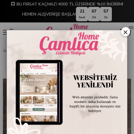
💥 BU FIRSAT KAÇMAZ! 4000 TL ÜZERİNDE %10 İNDİRİM!
21
07
56
HEMEN ALIŞVERİŞE BAŞLA!
Saat
Dk
Sn
0
×
Anasayfa
BANYO
Lima XL Banyo Seti Beyaz